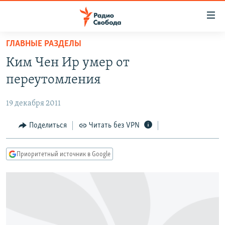
Ссылки
для
упрощенного
ГЛАВНЫЕ РАЗДЕЛЫ
ПРОГРАММЫ
доступа
Ким Чен Ир умер от
ПОДКАСТЫ
Вернуться
переутомления
к
АВТОРСКИЕ ПРОЕКТЫ
основному
19 декабря 2011
ЦИТАТЫ СВОБОДЫ
содержанию
Вернутся
МНЕНИЯ
Поделиться
Читать без VPN
к
КУЛЬТУРА
главной
Приоритетный источник в Google
навигации
IDEL.РЕАЛИИ
Вернутся
КАВКАЗ.РЕАЛИИ
к
СЕВЕР.РЕАЛИИ
поиску
СИБИРЬ.РЕАЛИИ