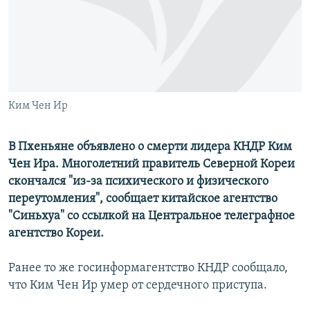
РАСПИСАНИЕ ВЕЩАНИЯ
ПОДПИШИТЕСЬ НА РАССЫЛКУ
СОЦИАЛЬНЫЕ СЕТИ
Ким Чен Ир
В Пхеньяне объявлено о смерти лидера КНДР Ким
Чен Ира. Многолетний правитель Северной Кореи
Все сайты РСЕ/РС
скончался "из-за психического и физического
переутомления", сообщает китайское агентство
"Синьхуа" со ссылкой на Центральное телеграфное
агентство Кореи.
Ранее то же госинформагентство КНДР сообщало,
что Ким Чен Ир умер от сердечного приступа.