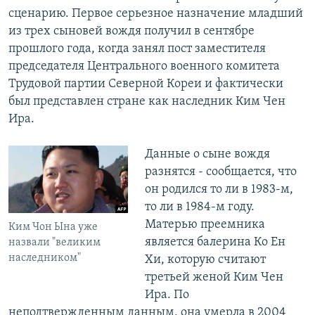
сценарию. Первое серьезное назначение младший
из трех сыновей вождя получил в сентябре
прошлого года, когда занял пост заместителя
председателя Центрального военного комитета
Трудовой партии Северной Кореи и фактически
был представлен стране как наследник Ким Чен
Ира.
Данные о сыне вождя
разнятся - сообщается, что
он родился то ли в 1983-м,
то ли в 1984-м году.
Матерью преемника
Ким Чон Ына уже
является балерина Ко Ен
назвали "великим
наследником"
Хи, которую считают
третьей женой Ким Чен
Ира. По
неподтвержденным данным, она умерла в 2004