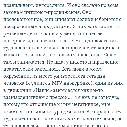
правильным, интересным. И оно сделано по всем
законам интернет-продвижения. Оно
провокационное, они снимают ролики и борются с
просроченными продуктами. У них есть какие-то
реальные дела. И к ним у меня отношение,
наверное, даже позитивное. И моя одноклассница
туда попала как человек, который хочет защищать
животных, и этим, насколько я знаю, она сейчас
там и занимается. Правда, у них это направление
практически закрылось. Есть люди в моем
окружении, из моего университета есть два
человека (я учился в МГУ на журфаке), один из них
в движении «Наши» занимается каким-то
взаимодействием с прессой... И я ему не завидую,
потому что отношение к ним негативное, мне
кажется, это «адвокатура дьявола». А второй пошел
туда именно как потенциальный политтехнолог, он
туда пошел делать карьеру и никогда этого не