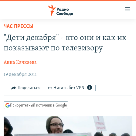
Ссылки
для
упрощенного
ЧАС ПРЕССЫ
ПРОГРАММЫ
доступа
"Дети декабря" - кто они и как их
ПОДКАСТЫ
Вернуться
показывают по телевизору
к
АВТОРСКИЕ ПРОЕКТЫ
основному
Анна Качкаева
ЦИТАТЫ СВОБОДЫ
содержанию
Вернутся
19 декабря 2011
МНЕНИЯ
к
КУЛЬТУРА
Поделиться
Читать без VPN
главной
навигации
IDEL.РЕАЛИИ
Вернутся
Приоритетный источник в Google
КАВКАЗ.РЕАЛИИ
к
СЕВЕР.РЕАЛИИ
поиску
СИБИРЬ.РЕАЛИИ