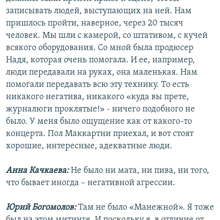
записывать людей, выступающих на ней. Нам
пришлось пройти, наверное, через 20 тысяч
человек. Мы шли с камерой, со штативом, с кучей
всякого оборудования. Со мной была продюсер
Надя, которая очень помогала. И ее, например,
люди передавали на руках, она маленькая. Нам
помогали передавать всю эту технику. То есть
никакого негатива, никакого «куда вы прете,
журналюги проклятые!» - ничего подобного не
было. У меня было ощущение как от какого-то
концерта. Пол Маккартни приехал, и вот стоят
хорошие, интересные, адекватные люди.
Анна Качкаева:
Не было ни мата, ни пива, ни того,
что бывает иногда – негативной агрессии.
Юрий Богомолов:
Там не было «Манежной». Я тоже
был на этом митинге. И поскольку я, в отличие от