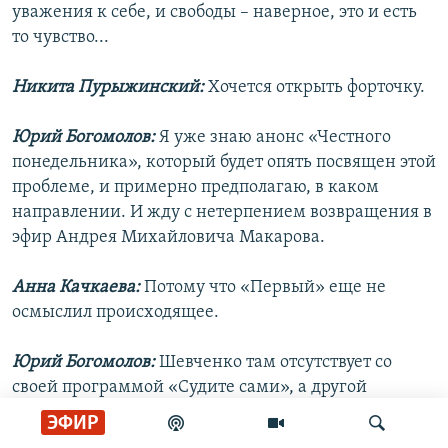
уважения к себе, и свободы – наверное, это и есть
то чувство...
Никита Пурыжинский:
Хочется открыть форточку.
Юрий Богомолов:
Я уже знаю анонс «Честного
понедельника», который будет опять посвящен этой
проблеме, и примерно предполагаю, в каком
направлении. И жду с нетерпением возвращения в
эфир Андрея Михайловича Макарова.
Анна Качкаева:
Потому что «Первый» еще не
осмыслил происходящее.
Юрий Богомолов:
Шевченко там отсутствует со
своей программой «Судите сами», а другой
площадки у них нет. Есть только так называемые
ЭФИР
аналитические программы Петра Толстого, и этим