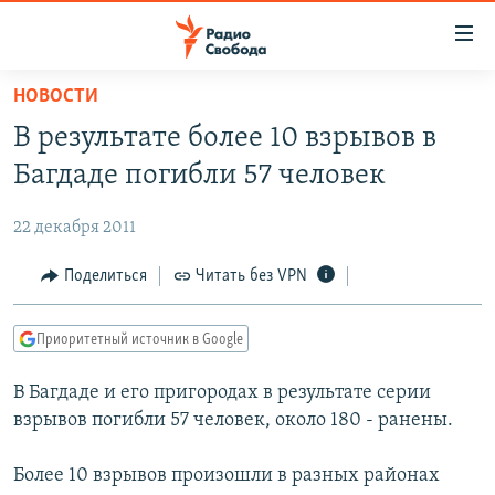
Ссылки
для
упрощенного
НОВОСТИ
ПРОГРАММЫ
доступа
В результате более 10 взрывов в
ПОДКАСТЫ
Вернуться
Багдаде погибли 57 человек
к
АВТОРСКИЕ ПРОЕКТЫ
основному
22 декабря 2011
ЦИТАТЫ СВОБОДЫ
содержанию
Вернутся
МНЕНИЯ
Поделиться
Читать без VPN
к
КУЛЬТУРА
главной
Приоритетный источник в Google
навигации
IDEL.РЕАЛИИ
Вернутся
В Багдаде и его пригородах в результате серии
КАВКАЗ.РЕАЛИИ
к
взрывов погибли 57 человек, около 180 - ранены.
СЕВЕР.РЕАЛИИ
поиску
Более 10 взрывов произошли в разных районах
СИБИРЬ.РЕАЛИИ