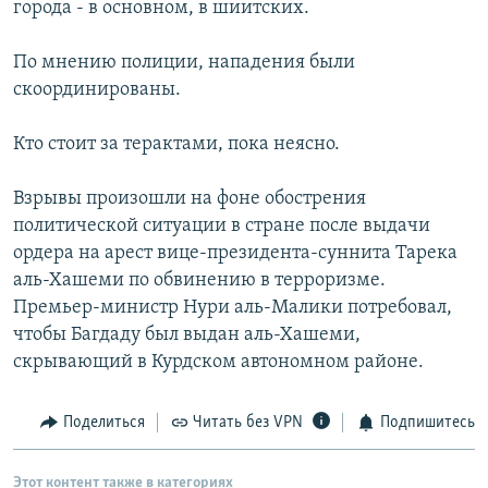
города - в основном, в шиитских.
РАСПИСАНИЕ ВЕЩАНИЯ
ПОДПИШИТЕСЬ НА РАССЫЛКУ
По мнению полиции, нападения были
скоординированы.
СОЦИАЛЬНЫЕ СЕТИ
Кто стоит за терактами, пока неясно.
Взрывы произошли на фоне обострения
политической ситуации в стране после выдачи
ордера на арест вице-президента-суннита Тарека
Все сайты РСЕ/РС
аль-Хашеми по обвинению в терроризме.
Премьер-министр Нури аль-Малики потребовал,
чтобы Багдаду был выдан аль-Хашеми,
скрывающий в Курдском автономном районе.
Поделиться
Читать без VPN
Подпишитесь
Этот контент также в категориях