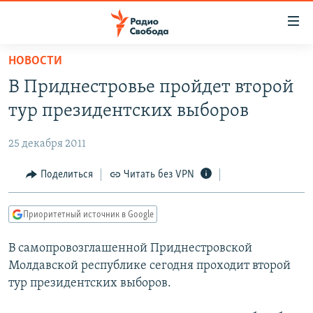
Ссылки
для
упрощенного
НОВОСТИ
ПРОГРАММЫ
доступа
В Приднестровье пройдет второй
ПОДКАСТЫ
Вернуться
тур президентских выборов
к
АВТОРСКИЕ ПРОЕКТЫ
основному
25 декабря 2011
ЦИТАТЫ СВОБОДЫ
содержанию
Вернутся
МНЕНИЯ
Поделиться
Читать без VPN
к
КУЛЬТУРА
главной
Приоритетный источник в Google
навигации
IDEL.РЕАЛИИ
Вернутся
В самопровозглашенной Приднестровской
КАВКАЗ.РЕАЛИИ
к
Молдавской республике сегодня проходит второй
СЕВЕР.РЕАЛИИ
поиску
тур президентских выборов.
СИБИРЬ.РЕАЛИИ