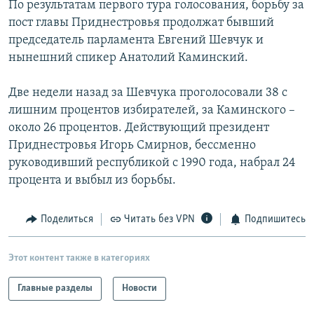
По результатам первого тура голосования, борьбу за
РАСПИСАНИЕ ВЕЩАНИЯ
пост главы Приднестровья продолжат бывший
ПОДПИШИТЕСЬ НА РАССЫЛКУ
председатель парламента Евгений Шевчук и
нынешний спикер Анатолий Каминский.
СОЦИАЛЬНЫЕ СЕТИ
Две недели назад за Шевчука проголосовали 38 с
лишним процентов избирателей, за Каминского –
около 26 процентов. Действующий президент
Приднестровья Игорь Смирнов, бессменно
руководивший республикой с 1990 года, набрал 24
Все сайты РСЕ/РС
процента и выбыл из борьбы.
Поделиться
Читать без VPN
Подпишитесь
Этот контент также в категориях
Главные разделы
Новости