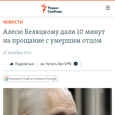
Ссылки
для
упрощенного
НОВОСТИ
ПРОГРАММЫ
доступа
Алесю Беляцкому дали 10 минут
ПОДКАСТЫ
Вернуться
на прощание с умершим отцом
к
АВТОРСКИЕ ПРОЕКТЫ
основному
27 декабря 2011
ЦИТАТЫ СВОБОДЫ
содержанию
Вернутся
МНЕНИЯ
Поделиться
Читать без VPN
к
КУЛЬТУРА
главной
Приоритетный источник в Google
навигации
IDEL.РЕАЛИИ
Вернутся
КАВКАЗ.РЕАЛИИ
к
СЕВЕР.РЕАЛИИ
поиску
СИБИРЬ.РЕАЛИИ