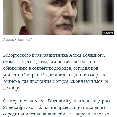
РАСПИСАНИЕ ВЕЩАНИЯ
ПОДПИШИТЕСЬ НА РАССЫЛКУ
СОЦИАЛЬНЫЕ СЕТИ
Алесь Беляцкий
Белорусского правозащитника Алеся Беляцкого,
отбывающего 4,5 года лишения свободы по
Все сайты РСЕ/РС
обвинению в сокрытии доходов, сегодня под
усиленной охраной доставили в один из моргов
Минска для прощания с отцом, скончавшимся 24
декабря.
О смерти отца Алесь Беляцкий узнал только утром
27 декабря, хотя близкие правозащитника еще с
середины месяца начали обивать пороги силовых