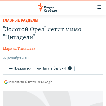
Ссылки
для
упрощенного
ГЛАВНЫЕ РАЗДЕЛЫ
ПРОГРАММЫ
доступа
"Золотой Орел" летит мимо
ПОДКАСТЫ
Вернуться
"Цитадели"
к
АВТОРСКИЕ ПРОЕКТЫ
основному
Марина Тимашева
ЦИТАТЫ СВОБОДЫ
содержанию
Вернутся
27 декабря 2011
МНЕНИЯ
к
КУЛЬТУРА
Поделиться
Читать без VPN
главной
навигации
IDEL.РЕАЛИИ
Вернутся
Приоритетный источник в Google
КАВКАЗ.РЕАЛИИ
к
СЕВЕР.РЕАЛИИ
поиску
СИБИРЬ.РЕАЛИИ