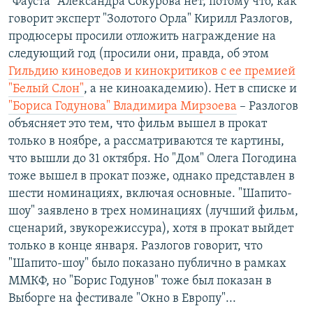
"Фауста" Александра Сокурова нет, потому что, как
говорит эксперт "Золотого Орла" Кирилл Разлогов,
продюсеры просили отложить награждение на
следующий год (просили они, правда, об этом
Гильдию киноведов и кинокритиков с ее премией
"Белый Слон"
, а не киноакадемию). Нет в списке и
"Бориса Годунова" Владимира Мирзоева
– Разлогов
объясняет это тем, что фильм вышел в прокат
только в ноябре, а рассматриваются те картины,
что вышли до 31 октября. Но "Дом" Олега Погодина
тоже вышел в прокат позже, однако представлен в
шести номинациях, включая основные. "Шапито-
шоу" заявлено в трех номинациях (лучший фильм,
сценарий, звукорежиссура), хотя в прокат выйдет
только в конце января. Разлогов говорит, что
"Шапито-шоу" было показано публично в рамках
ММКФ, но "Борис Годунов" тоже был показан в
Выборге на фестивале "Окно в Европу"...