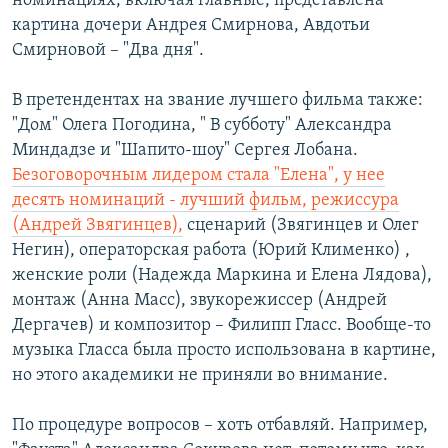
номинациях, включая главные, представлена
картина дочери Андрея Смирнова, Авдотьи
Смирновой – "Два дня".
В претендентах на звание лучшего фильма также:
"Дом" Олега Погодина, " В субботу" Александра
Миндадзе и "Шапито-шоу" Сергея Лобана.
Безоговорочным лидером стала "Елена", у нее
десять номинаций - лучший фильм, режиссура
(Андрей Звягинцев),
сценарий (Звягинцев и Олег
Негин), операторская работа (Юрий Клименко) ,
женские роли (Надежда Маркина и Елена Лядова),
монтаж (Анна Масс), звукорежиссер (Андрей
Дергачев) и композитор – Филипп Гласс. Вообще-то
музыка Гласса была просто использована в картине,
но этого академики не приняли во внимание.
По процедуре вопросов – хоть отбавляй. Например,