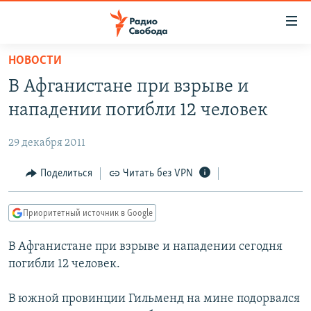
Ссылки
для
упрощенного
НОВОСТИ
ПРОГРАММЫ
доступа
В Афганистане при взрыве и
ПОДКАСТЫ
Вернуться
нападении погибли 12 человек
к
АВТОРСКИЕ ПРОЕКТЫ
основному
29 декабря 2011
ЦИТАТЫ СВОБОДЫ
содержанию
Вернутся
МНЕНИЯ
Поделиться
Читать без VPN
к
КУЛЬТУРА
главной
Приоритетный источник в Google
навигации
IDEL.РЕАЛИИ
Вернутся
В Афганистане при взрыве и нападении сегодня
КАВКАЗ.РЕАЛИИ
к
погибли 12 человек.
СЕВЕР.РЕАЛИИ
поиску
В южной провинции Гильменд на мине подорвался
СИБИРЬ.РЕАЛИИ