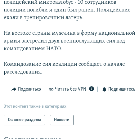
полицейский микроавтобус - 10 сотрудников
РАСПИСАНИЕ ВЕЩАНИЯ
полиции погибли и один был ранен. Полицейские
ПОДПИШИТЕСЬ НА РАССЫЛКУ
ехали в тренировочный лагерь.
На востоке страны мужчина в форму национальной
СОЦИАЛЬНЫЕ СЕТИ
армии застрелил двух военнослужащих сил под
командованием НАТО.
Командование сил коалиции сообщает о начале
расследования.
Все сайты РСЕ/РС
Поделиться
Читать без VPN
Подпишитесь
Этот контент также в категориях
Главные разделы
Новости