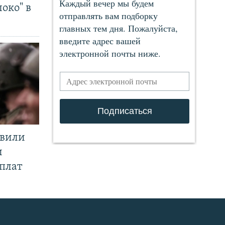
око" в
явили
и
плат