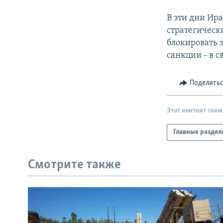
В эти дни Ир
стратегическ
блокировать 
санкции - в 
Поделить
Этот контент такж
Главные раздел
Смотрите также