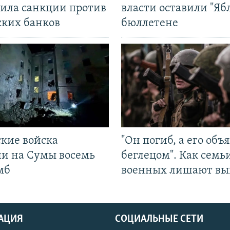
ила санкции против
власти оставили "Ябл
ских банков
бюллетене
ские войска
"Он погиб, а его объ
ли на Сумы восемь
беглецом". Как семь
мб
военных лишают вы
АЦИЯ
СОЦИАЛЬНЫЕ СЕТИ