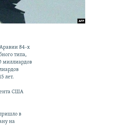
Аравии 84-х
бного типа,
30 миллиардов
ллиардов
5 лет.
дента США
пришло в
ану на