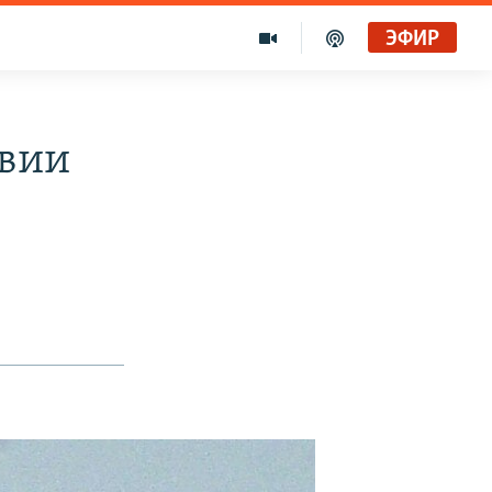
ЭФИР
авии