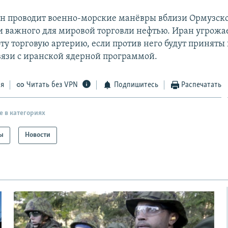
ан проводит военно-морские манёвры вблизи Ормузско
и важного для мировой торговли нефтью. Иран угрожа
эту торговую артерию, если против него будут приняты
связи с иранской ядерной программой.
ся
Читать без VPN
Подпишитесь
Распечатать
е в категориях
ы
Новости