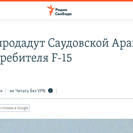
родадут Саудовской Ар
ребителя F-15
1
ся
Читать без VPN
сточник в Google