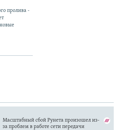
го пролива -
ет
 новые