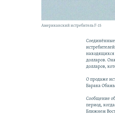
Американский истребитель F-15
Соединённые 
истребителей
находящихся 
долларов. Он
долларов, ко
О продаже ис
Барака Обамы,
Сообщение об
период, когд
Ближнем Вост