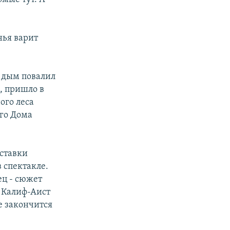
нья варит
а дым повалил
, пришло в
ого леса
ого Дома
ыставки
 спектакле.
ец - сюжет
ы Калиф-Аист
се закончится