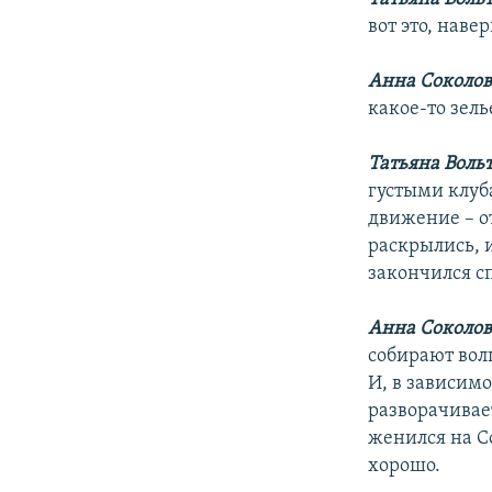
вот это, наве
Анна Соколов
какое-то зель
Татьяна Воль
густыми клуб
движение – о
раскрылись, 
закончился сп
Анна Соколов
собирают вол
И, в зависимо
разворачивает
женился на Со
хорошо.