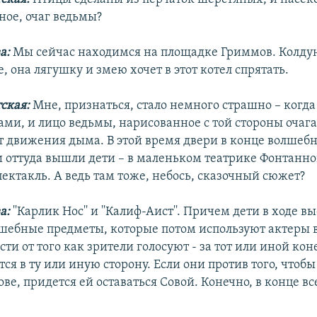
рное, очаг ведьмы?
а:
Мы сейчас находимся на площадке Гриммов. Колду
е, она лягушку и змею хочет в этот котел спрятать.
тская:
Мне, признаться, стало немного страшно – когд
ами, и лицо ведьмы, нарисованное с той стороны очага
т движения дыма. В этой время двери в конце волшебн
и оттуда вышли дети – в маленьком театрике Фонтанн
ектакль. А ведь там тоже, небось, сказочный сюжет?
а:
''Карлик Нос'' и ''Калиф-Аист''. Причем дети в ходе в
шебные предметы, которые потом используют актеры в
сти от того как зрители голосуют - за тот или иной кон
ся в ту или иную сторону. Если они против того, чтоб
ве, придется ей оставаться Совой. Конечно, в конце в