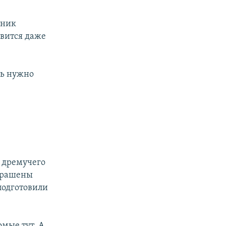
тник
авится даже
сь нужно
ю дремучего
украшены
подготовили
мые тут. А