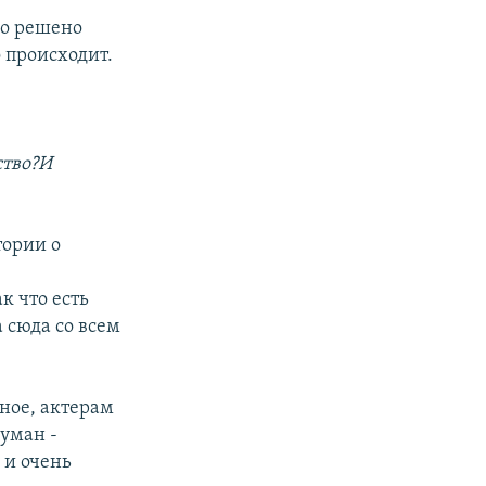
ло решено
 происходит.
ство?И
тории о
х
к что есть
 сюда со всем
ное, актерам
думан -
 и очень