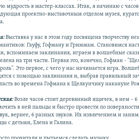
ю мудрость в мастер-классах. Итак, я начинаю с часов
едующая проектно-выставочным отделом музея, курат
а.
а:
Выставка у нас в этом году посвящена творчеству н
мантиков: Гауфу, Гофману и Гриммам. Становимся на
, вспоминаем заклинания, играем в волшебные сказки
лена на три части. Первая это, конечно, Гофман - ''Щ
ь''. Это первое, с чего у нас начинается игра. Волше
дятся с помощью заклинания и, выбрав правильный за
асть во времена Гофмана к Щелкунчику накануне Рож
тская:
Возле часов стоит деревянный ящичек, в нем – 6 
мочить в ней пальцы и быстро провести по поверхности
вук, вернее, 6 разных звуков. Их извлечением и зани
цы с детьми, Елена и Галина.
сто прочитали и пытаемся сделать музыку.