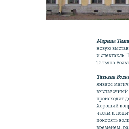
Марина Тима
новую выставк
и спектакль 
Татьяна Вольт
Татьяна Воль
январе магиче
выставочный з
происходит д
Хороший вопр
часам и попы
покорять вол
временем, ра