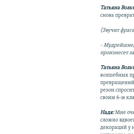
Татьяна Вольт
снова превра
(Звучит фраг
- Мудрейшие,
произнесет з
Татьяна Воль
волшебных пре
превращений 
резон спроси
своим 6-м кл
Надя:
Мне оче
сложно вдвоем
декораций у н