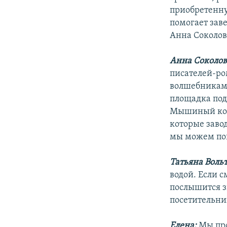
приобретенну
помогает зав
Анна Соколов
Анна Соколов
писателей-ро
волшебниками
площадка поде
Мышиный корол
которые заво
мы можем поп
Татьяна Воль
водой. Если с
послышится з
посетительни
Елена:
Мы про