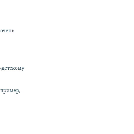
 очень
о-детскому
апример,