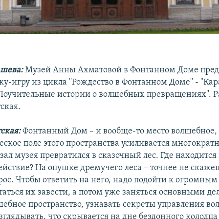
шева:
Музей Анны Ахматовой в Фонтанном Доме пред
у-игру из цикла ''Рождество в Фонтанном Доме'' - ''Кар
''Поучительные истории о волшебных превращениях''. 
ская.
тская:
Фонтанный Дом – и вообще-то место волшебное, 
ское поле этого пространства усиливается многократно
ал музея превратился в сказочный лес. Где находится э
ействие? На опушке дремучего леса – точнее не скажеш
ос. Чтобы ответить на него, надо подойти к огромным
таться их завести, а потом уже заняться основными де
шебное пространство, узнавать секреты управления в
зглядывать, что скрывается на дне бездонного колодц