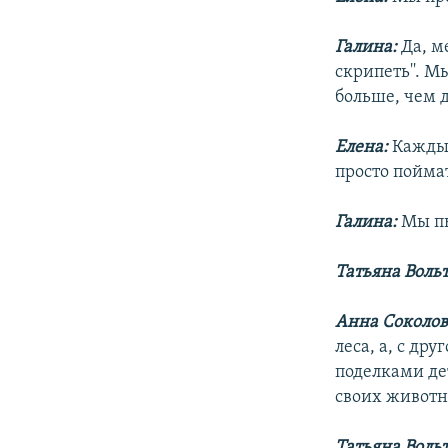
Галина:
Да, м
скрипеть''. 
больше, чем 
Елена:
Каждый
просто поймат
Галина:
Мы пы
Татьяна Воль
Анна Соколов
леса, а, с др
поделками де
своих животн
Татьяна Воль