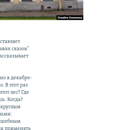
ставляет
аван сказок''
Рассказывает
но в декабре-
. В этот раз
тот лес? Где
ь. Когда?
 круглым
лами:
олшебным
а и применять