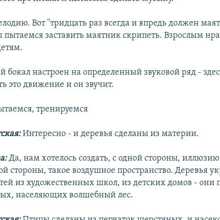
елодию. Вот ''тридцать раз всегда и впредь должен мая
Мы пытаемся заставить маятник скрипеть. Взрослым нр
детям.
 бокал настроен на определенный звуковой ряд - зде
ь это движение и он звучит.
таемся, тренируемся
тская:
Интересно - и деревья сделаны из материи.
а:
Да, нам хотелось создать, с одной стороны, иллюзи
угой стороны, такое воздушное пространство. Деревья 
тей из художественных школ, из детских домов - они 
ых, населяющих волшебный лес.
тская:
Птицы сделаны из перчаток шерстяных, и насеко