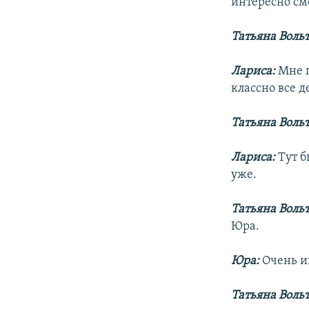
интересно см
Татьяна Воль
Лариса:
Мне п
классно все д
Татьяна Вольт
Лариса:
Тут б
уже.
Татьяна Воль
Юра.
Юра:
Очень и
Татьяна Воль