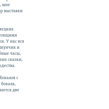
, мне
ор выставки
емецких
стоящими
. У нас вся
елкунчик и
бные часы,
чин сказки,
дества.
бокалов с
 бокала,
маются две