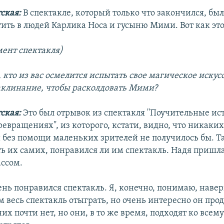
ская:
В спектакле, который только что закончился, бы
тить в людей Карлика Носа и гусыню Мими. Вот как это
мент спектакля)
 кто из вас осмелится испытать свое магическое искус
аклинание, чтобы расколдовать Мими?
тская:
Это был отрывок из спектакля ''Поучительные ис
вращениях'', из которого, кстати, видно, что никаки
без помощи маленьких зрителей не получилось бы. Та
ть их самих, понравился ли им спектакль. Надя пришла
ассом.
нь понравился спектакль. Я, конечно, понимаю, навер
 весь спектакль отыграть, но очень интересно он про
их почти нет, но они, в то же время, подходят ко всему