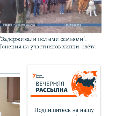
"Задерживали целыми семьями".
Гонения на участников хиппи-слёта