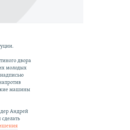
туции.
стиного двора
гих молодых
с надписью
 напротив
йские машины
идер Андрей
 сделать
лишения