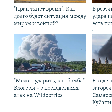
"Иран тянет время". Как
В резул
долго будет ситуация между
удара п
миром и войной?
есть п
"Может ударить, как бомба".
В ходе
Блогеры – о последствиях
загорел
атак на Wildberries
Самарс
Кубани