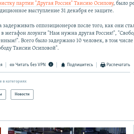
вистку партии "Другая Россия" Таисию Осипову
, было 
адиционное выступление 31 декабря ее защите.
а задерживать оппозиционеров после того, как они ста
в мегафон лозунги "Нам нужна другая Россия!", "Свобо
ным!". Всего было задержано 10 человек, в том числе
ободу Таисии Осиповой".
ся
Читать без VPN
Подпишитесь
Распечатать
е в категориях
ы
Новости