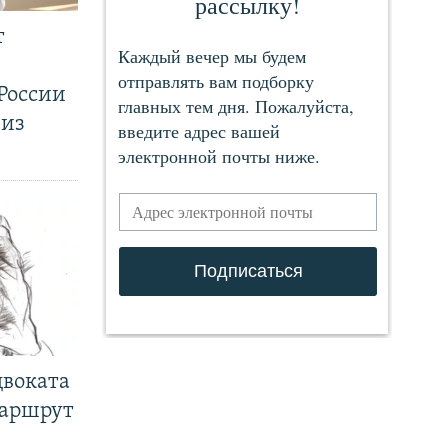
т
России
 из
двоката
маршрут