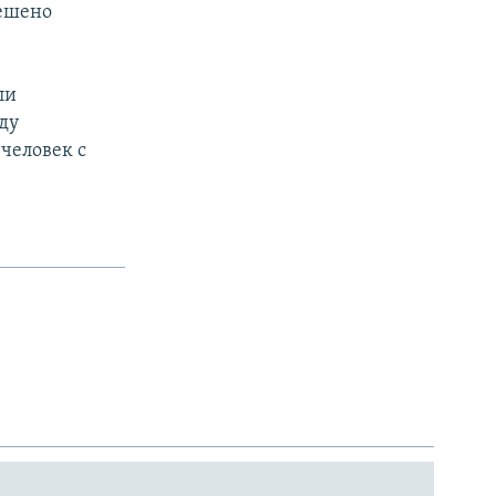
решено
ли
ду
 человек с