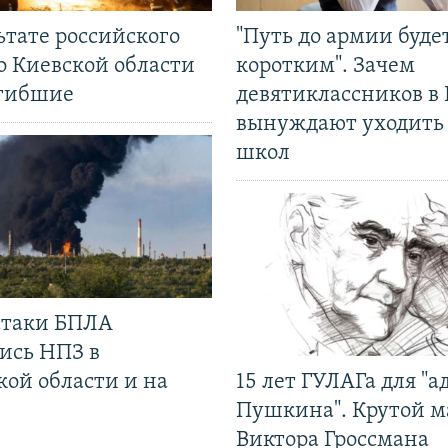
ьтате российского
"Путь до армии буде
о Киевской области
коротким". Зачем
огибшие
девятиклассников в 
вынуждают уходить
школ
 атаки БПЛА
ись НПЗ в
кой области и на
15 лет ГУЛАГа для "а
Пушкина". Крутой 
Виктора Гроссмана