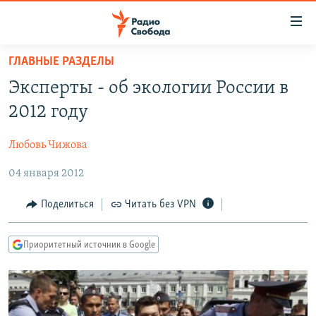
Ссылки
для
упрощенного
ГЛАВНЫЕ РАЗДЕЛЫ
ПРОГРАММЫ
доступа
Эксперты - об экологии России в
ПОДКАСТЫ
Вернуться
2012 году
к
АВТОРСКИЕ ПРОЕКТЫ
основному
Любовь Чижова
ЦИТАТЫ СВОБОДЫ
содержанию
Вернутся
04 января 2012
МНЕНИЯ
к
КУЛЬТУРА
Поделиться
Читать без VPN
главной
навигации
IDEL.РЕАЛИИ
Вернутся
Приоритетный источник в Google
КАВКАЗ.РЕАЛИИ
к
СЕВЕР.РЕАЛИИ
поиску
СИБИРЬ.РЕАЛИИ