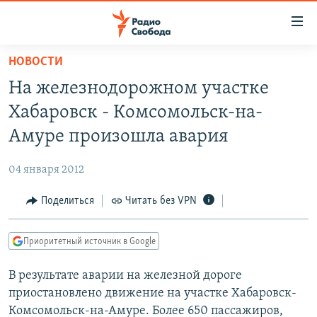
Ссылки
для
упрощенного
НОВОСТИ
ПРОГРАММЫ
доступа
На железнодорожном участке
ПОДКАСТЫ
Вернуться
Хабаровск - Комсомольск-на-
к
АВТОРСКИЕ ПРОЕКТЫ
Амуре произошла авария
основному
ЦИТАТЫ СВОБОДЫ
содержанию
04 января 2012
Вернутся
МНЕНИЯ
к
Поделиться
Читать без VPN
КУЛЬТУРА
главной
навигации
IDEL.РЕАЛИИ
Приоритетный источник в Google
Вернутся
КАВКАЗ.РЕАЛИИ
к
В результате аварии на железной дороге
СЕВЕР.РЕАЛИИ
поиску
приостановлено движение на участке Хабаровск-
СИБИРЬ.РЕАЛИИ
Комсомольск-на-Амуре. Более 650 пассажиров,