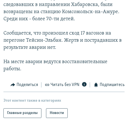
следовавших в направлении Хабаровска, были
РАСПИСАНИЕ ВЕЩАНИЯ
возвращены на станцию Комсомольск-на–Амуре.
ПОДПИШИТЕСЬ НА РАССЫЛКУ
Среди них - более 70-ти детей.
СОЦИАЛЬНЫЕ СЕТИ
Сообщается, что произошел сход 17 вагонов на
перегоне Тейсин-Эльбан. Жертв и пострадавших в
результате аварии нет.
На месте аварии ведутся восстановительные
работы.
Все сайты РСЕ/РС
Поделиться
Читать без VPN
Подпишитесь
Этот контент также в категориях
Главные разделы
Новости