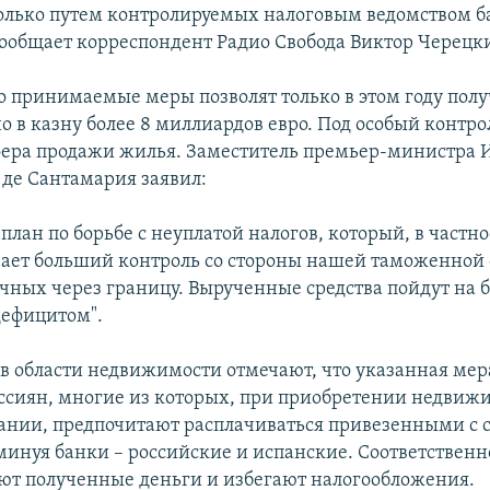
олько путем контролируемых налоговым ведомством 
 сообщает корреспондент Радио Свобода Виктор Черецк
то принимаемые меры позволят только в этом году пол
 в казну более 8 миллиардов евро. Под особый контро
фера продажи жилья. Заместитель премьер-министра 
 де Сантамария заявил:
лан по борьбе с неуплатой налогов, который, в частно
ает больший контроль со стороны нашей таможенной 
чных через границу. Вырученные средства пойдут на б
ефицитом".
в области недвижимости отмечают, что указанная мера
оссиян, многие из которых, при приобретении недвиж
ании, предпочитают расплачиваться привезенными с 
инуя банки – российские и испанские. Соответственн
ют полученные деньги и избегают налогообложения.