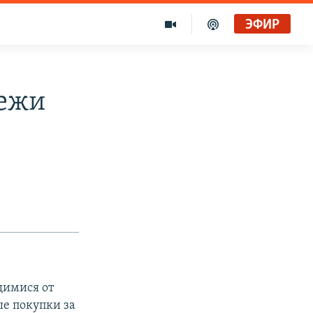
ЭФИР
тежи
щимися от
ые покупки за