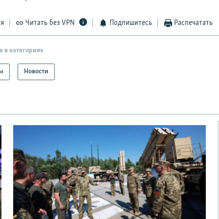
ся
Читать без VPN
Подпишитесь
Распечатать
е в категориях
ы
Новости