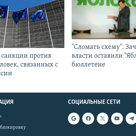
"Сломать схему". За
л санкции против
власти оставили "Ябл
ловек, связанных с
бюллетене
ссии
АЦИЯ
СОЦИАЛЬНЫЕ СЕТИ
ь
 блокировку