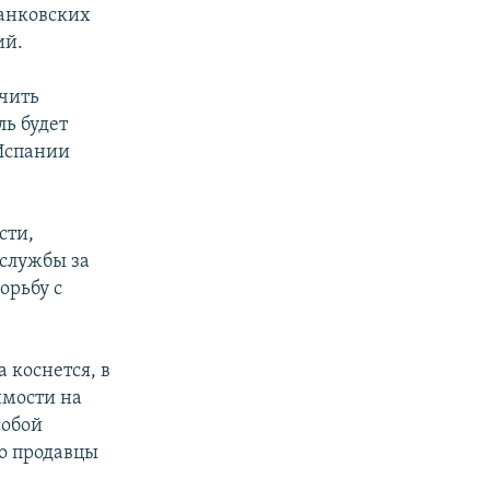
банковских
ий.
учить
ль будет
Испании
сти,
службы за
орьбу с
 коснется, в
имости на
собой
о продавцы