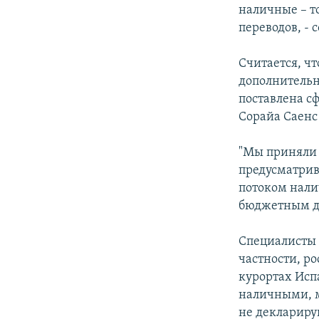
РАСПИСАНИЕ ВЕЩАНИЯ
наличные – т
ПОДПИШИТЕСЬ НА РАССЫЛКУ
переводов, -
Считается, ч
дополнительно
поставлена с
Сорайа Саенс
"Мы приняли п
предусматрив
потоком нали
бюджетным д
Специалисты 
частности, р
курортах Исп
наличными, м
не деклариру