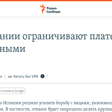
ании ограничивают пла
чными
ся
Читать без VPN
сточник в Google
о Испании решило усилить борьбу с лицами, уклоняю
ов. В частности, отныне будет запрещено делать крупн