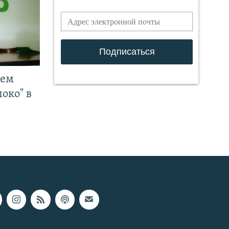
чем
око" в