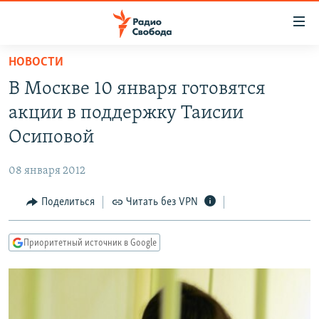
Ссылки
для
упрощенного
НОВОСТИ
ПРОГРАММЫ
доступа
В Москве 10 января готовятся
ПОДКАСТЫ
Вернуться
акции в поддержку Таисии
к
АВТОРСКИЕ ПРОЕКТЫ
Осиповой
основному
ЦИТАТЫ СВОБОДЫ
содержанию
08 января 2012
Вернутся
МНЕНИЯ
к
Поделиться
Читать без VPN
КУЛЬТУРА
главной
навигации
IDEL.РЕАЛИИ
Приоритетный источник в Google
Вернутся
КАВКАЗ.РЕАЛИИ
к
СЕВЕР.РЕАЛИИ
поиску
СИБИРЬ.РЕАЛИИ