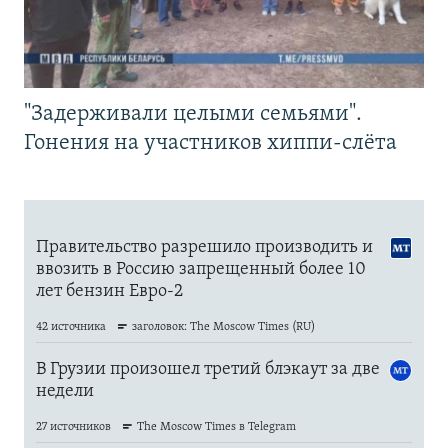
"Задерживали целыми семьями".
Гонения на участников хиппи-слёта