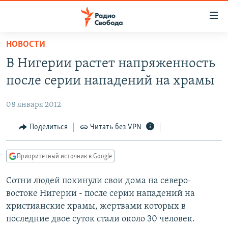
Ссылки
для
упрощенного
НОВОСТИ
ПРОГРАММЫ
доступа
В Нигерии растет напряженность
ПОДКАСТЫ
Вернуться
после серии нападений на храмы
к
АВТОРСКИЕ ПРОЕКТЫ
основному
08 января 2012
ЦИТАТЫ СВОБОДЫ
содержанию
Вернутся
МНЕНИЯ
Поделиться
Читать без VPN
к
КУЛЬТУРА
главной
Приоритетный источник в Google
навигации
IDEL.РЕАЛИИ
Вернутся
Сотни людей покинули свои дома на северо-
КАВКАЗ.РЕАЛИИ
к
востоке Нигерии - после серии нападений на
СЕВЕР.РЕАЛИИ
поиску
христианские храмы, жертвами которых в
последние двое суток стали около 30 человек.
СИБИРЬ.РЕАЛИИ