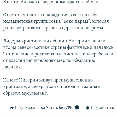
В штате Адамава введен комендантский час.
РАСПИСАНИЕ ВЕЩАНИЯ
ПОДПИШИТЕСЬ НА РАССЫЛКУ
Ответственность за нападения взяла на себя
исламистская группировка "Боко Харам", которая
ранее устраивала взрывы в церквях и погромы.
СОЦИАЛЬНЫЕ СЕТИ
Лидеры христианских общин Нигерии заявили,
что на северо-востоке страны фактически начались
"этнические и религиозные чистки", и потребовали
от властей решительных мер по обузданию
Все сайты РСЕ/РС
насилия.
На юге Нигерии живут преимущественно
христиане, а север страны населяют главным
образом мусульмане.
Поделиться
Читать без VPN
Подпишитесь