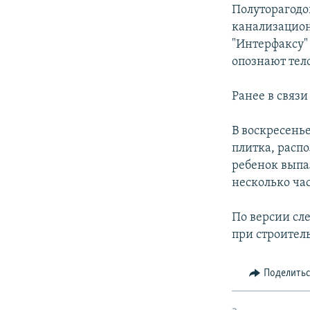
РАСПИСАНИЕ ВЕЩАНИЯ
Полуторагодо
ПОДПИШИТЕСЬ НА РАССЫЛКУ
канализацион
"Интерфаксу"
опознают тело
Ранее в связи
В воскресень
плитка, расп
ребенок выпа
несколько час
По версии сл
при строитель
Поделить