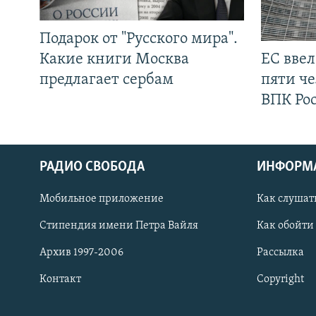
Подарок от "Русского мира".
Какие книги Москва
ЕС вве
предлагает сербам
пяти че
ВПК Ро
РАДИО СВОБОДА
ИНФОРМ
Мобильное приложение
Как слушат
СОЦИАЛЬНЫЕ СЕТИ
Стипендия имени Петра Вайля
Как обойти
Архив 1997-2006
Рассылка
Контакт
Copyright
Все сайты РСЕ/РС