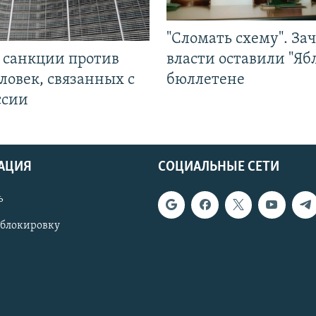
"Сломать схему". За
л санкции против
власти оставили "Ябл
ловек, связанных с
бюллетене
ссии
АЦИЯ
СОЦИАЛЬНЫЕ СЕТИ
ь
 блокировку