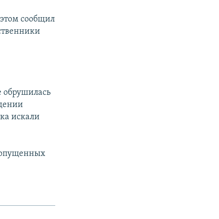
 этом сообщил
дственники
е обрушилась
адении
нка искали
 допущенных