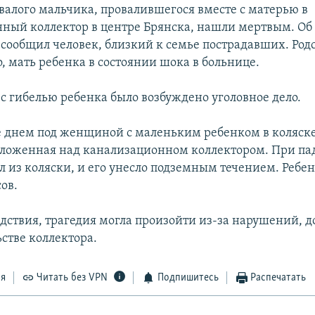
валого мальчика, провалившегося вместе с матерью в
ный коллектор в центре Брянска, нашли мертвым. Об
 сообщил человек, близкий к семье пострадавших. Ро
, мать ребенка в состоянии шока в больнице.
 с гибелью ребенка было возбуждено уголовное дело.
е днем под женщиной с маленьким ребенком в коляск
оложенная над канализационном коллектором. При п
л из коляски, и его унесло подземным течением. Ребе
ов.
едствия, трагедия могла произойти из-за нарушений,
стве коллектора.
ся
Читать без VPN
Подпишитесь
Распечатать