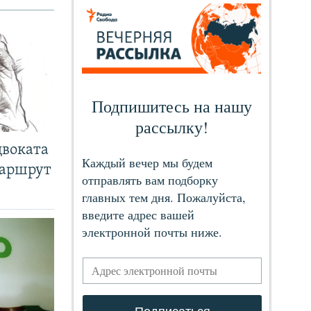
двоката
маршрут