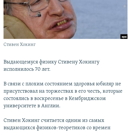
РАСПИСАНИЕ ВЕЩАНИЯ
ПОДПИШИТЕСЬ НА РАССЫЛКУ
СОЦИАЛЬНЫЕ СЕТИ
Стивен Хокинг
Выдающемуся физику Стивену Хокингу
исполнилось 70 лет.
Все сайты РСЕ/РС
В связи с плохим состоянием здоровья юбиляр не
присутствовал на торжествах в его честь, которые
состоялись в воскресенье в Кембриджском
университете в Англии.
Стивен Хокинг считается одним из самых
выдающихся физиков-теоретиков со времен