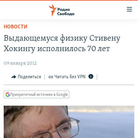
Ссылки
для
упрощенного
НОВОСТИ
ПРОГРАММЫ
доступа
Выдающемуся физику Стивену
ПОДКАСТЫ
Вернуться
Хокингу исполнилось 70 лет
к
АВТОРСКИЕ ПРОЕКТЫ
основному
09 января 2012
ЦИТАТЫ СВОБОДЫ
содержанию
Вернутся
МНЕНИЯ
Поделиться
Читать без VPN
к
КУЛЬТУРА
главной
Приоритетный источник в Google
навигации
IDEL.РЕАЛИИ
Вернутся
КАВКАЗ.РЕАЛИИ
к
СЕВЕР.РЕАЛИИ
поиску
СИБИРЬ.РЕАЛИИ