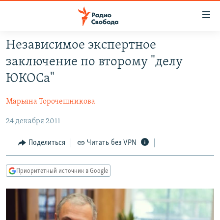
Ссылки
для
упрощенного
Независимое экспертное
ПРОГРАММЫ
доступа
заключение по второму "делу
ПОДКАСТЫ
Вернуться
ЮКОСа"
к
АВТОРСКИЕ ПРОЕКТЫ
основному
Марьяна Торочешникова
ЦИТАТЫ СВОБОДЫ
содержанию
Вернутся
24 декабря 2011
МНЕНИЯ
к
КУЛЬТУРА
Поделиться
Читать без VPN
главной
навигации
IDEL.РЕАЛИИ
Вернутся
Приоритетный источник в Google
КАВКАЗ.РЕАЛИИ
к
СЕВЕР.РЕАЛИИ
поиску
СИБИРЬ.РЕАЛИИ