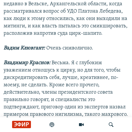
недавно в Вельске, Архангельской области, когда
рассматривался вопрос об УДО Платона Лебедева,
как люди к этому относились, как они выходили на
митинги, и как власть пыталась это смикшировать,
расположив напротив суда цирк-шапито.
Вадим Клювгант:
Очень символично.
Владимир Краснов:
Весьма. Я с глубоким
уважением отношусь к цирку, но для того, чтобы
дискредитировать себя, лучше, креативнее, по-
моему, не сделать. Кроме всего прочего,
действительно, члены президентского совета
правильно говорят, и специалисты это
подтверждают, приговор один из экспертов назвал
примером правового нигилизма, такого махрового.
Ведь правовая система отсутствует, уважения к
ЭФИР
законам нет, уважения к сединам своих