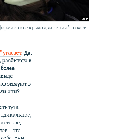
реформистское крыло движения "захвати
 угасает
. Да,
 разбитого в
 более
ленде
ов зимуют в
ли они?
ститута
радикальное,
истское,
ов – это
себе, они