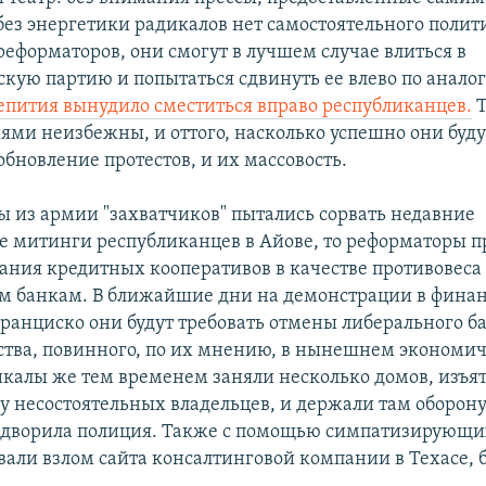
 без энергетики радикалов нет самостоятельного полит
реформаторов, они смогут в лучшем случае влиться в
кую партию и попытаться сдвинуть ее влево по аналог
пития вынудило сместиться вправо республиканцев.
Т
ями неизбежны, и оттого, насколько успешно они буд
обновление протестов, и их массовость.
ы из армии "захватчиков" пытались сорвать недавние
 митинги республиканцев в Айове, то реформаторы п
ания кредитных кооперативов в качестве противовес
 банкам. В ближайшие дни на демонстрации в фина
ранциско они будут требовать отмены либерального б
ства, повинного, по их мнению, в нынешнем экономи
икалы же тем временем заняли несколько домов, изъя
у несостоятельных владельцев, и держали там оборону 
ыдворила полиция. Также с помощью симпатизирующи
вали взлом сайта консалтинговой компании в Техасе,