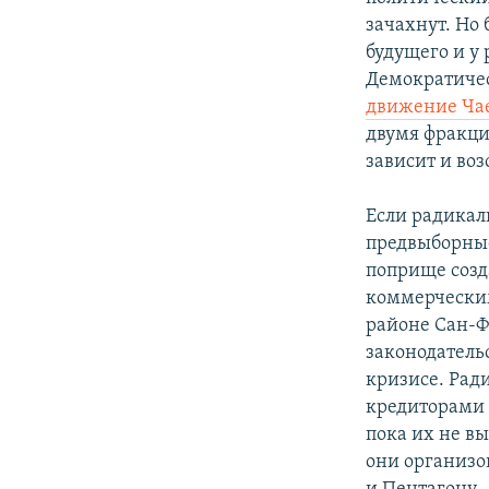
зачахнут. Но
будущего и у 
Демократичес
движение Чае
двумя фракци
зависит и воз
Если радикал
предвыборные
поприще созд
коммерческим
районе Сан-Ф
законодатель
кризисе. Рад
кредиторами 
пока их не в
они организо