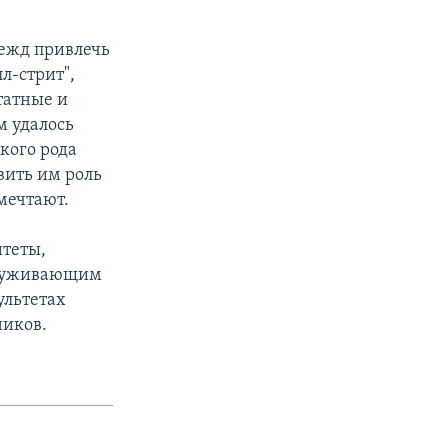
дежд привлечь
л-стрит",
татные и
м удалось
кого рода
вить им роль
мечтают.
итеты,
аслуживающим
ультетах
ников.