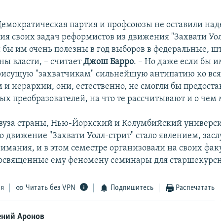
 Демократическая партия и профсоюзы не оставили на
ия своих задач реформистов из движения "Захвати Уол
 бы им очень полезны в год выборов в федеральные, ш
ны власти, – считает
Джош Барро
. – Но даже если бы и
рисущую "захватчикам" сильнейшую антипатию ко вся
 и иерархии, они, естественно, не смогли бы предоста
х преобразователей, на что те рассчитывают и о чем 
вуза страны, Нью-Йоркский и Колумбийский универс
то движение "Захвати Уолл-стрит" стало явлением, з
нимания, и в этом семестре организовали на своих фак
освященные ему феномену семинары для старшекурс
ся
Читать без VPN
Подпишитесь
Распечатать
ений Аронов