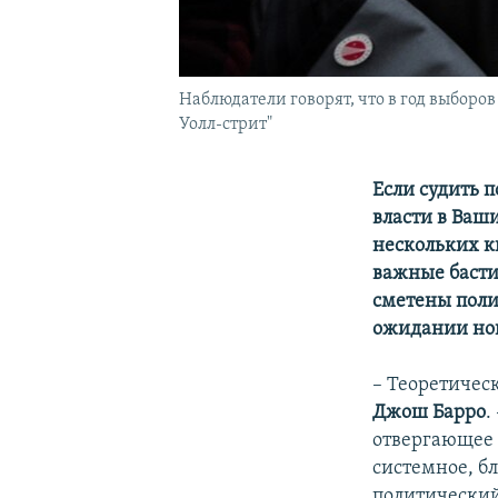
Наблюдатели говорят, что в год выборо
Уолл-стрит"
Если судить 
власти в Ваши
нескольких к
важные басти
сметены пол
ожидании нов
– Теоретичес
Джош Барро
.
отвергающее 
системное, бл
политический