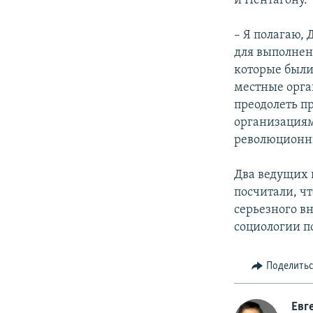
и Пентагону.
– Я полагаю,
для выполнен
которые были
местные орга
преодолеть п
организациям
революционны
Два ведущих 
посчитали, ч
серьезного в
социологии п
Поделить
Евг