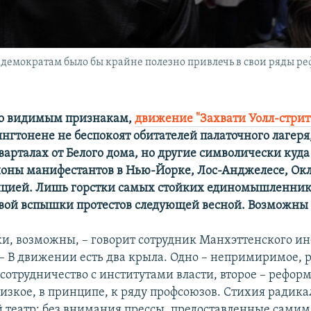
в демократам было бы крайне полезно привлечь в свои ряды 
по видимым признакам,
движение "Захвати Уолл-стрит"
нгтонене не беспокоят обитателей палаточного лагеря,
варталах от Белого дома, но другие символически куда
оны манифестантов в Нью-Йорке, Лос-Анджелесе, Ок
ицией. Лишь горстки самых стойких единомышленник
ой вспышки протестов следующей весной. Возможны 
ки, возможны, – говорит сотрудник Манхэттенского ин
 – В движении есть два крыла. Одно – непримиримое, 
сотрудничество с институтами власти, второе – реформ
изкое, в принципе, к ряду профсоюзов. Стихия радикал
 театр: без внимания прессы, предоставленные самим 