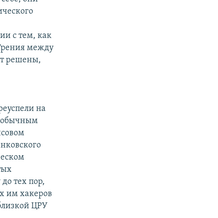
ического
ии с тем, как
рения между
ут решены,
реуспели на
а обычным
нсовом
анковского
ческом
тых
до тех пор,
х им хакеров
 близкой ЦРУ