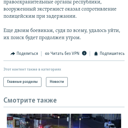
правоохранительные органы республики,
РАСПИСАНИЕ ВЕЩАНИЯ
вооруженный экстремист оказал сопротивление
ПОДПИШИТЕСЬ НА РАССЫЛКУ
полицейским при задержании.
Еще двоим боевикам, судя по всему, удалось уйти,
СОЦИАЛЬНЫЕ СЕТИ
их поиск будет продолжен утром.
Поделиться
Читать без VPN
Подпишитесь
Все сайты РСЕ/РС
Этот контент также в категориях
Главные разделы
Новости
Смотрите также