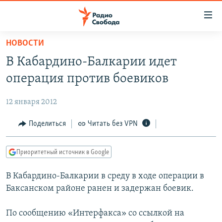
Ссылки
для
упрощенного
НОВОСТИ
ПРОГРАММЫ
доступа
В Кабардино-Балкарии идет
ПОДКАСТЫ
Вернуться
операция против боевиков
к
АВТОРСКИЕ ПРОЕКТЫ
основному
12 января 2012
ЦИТАТЫ СВОБОДЫ
содержанию
Вернутся
МНЕНИЯ
Поделиться
Читать без VPN
к
КУЛЬТУРА
главной
Приоритетный источник в Google
навигации
IDEL.РЕАЛИИ
Вернутся
В Кабардино-Балкарии в среду в ходе операции в
КАВКАЗ.РЕАЛИИ
к
Баксанском районе ранен и задержан боевик.
СЕВЕР.РЕАЛИИ
поиску
По сообщению «Интерфакса» со ссылкой на
СИБИРЬ.РЕАЛИИ