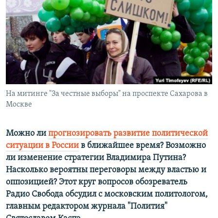
РАСПИСАНИЕ ВЕЩАНИЯ
ПОДПИШИТЕСЬ НА РАССЫЛКУ
СОЦИАЛЬНЫЕ СЕТИ
На митинге "За честные выборы" на проспекте Сахарова в
Москве
Все сайты РСЕ/РС
Можно ли
прогнозировать развитие политической
ситуации в России
в ближайшее время? Возможно
ли изменение стратегии Владимира Путина?
Насколько вероятны переговоры между властью и
оппозицией? Этот круг вопросов обозреватель
Радио Свобода обсудил с московским политологом,
главным редактором журнала "Полития"