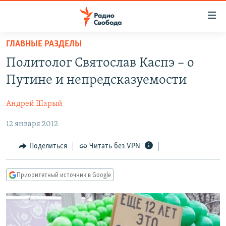
Ссылки
для
упрощенного
ГЛАВНЫЕ РАЗДЕЛЫ
ПРОГРАММЫ
доступа
Политолог Святослав Каспэ – о
ПОДКАСТЫ
Вернуться
Путине и непредсказуемости
к
АВТОРСКИЕ ПРОЕКТЫ
основному
Андрей Шарый
ЦИТАТЫ СВОБОДЫ
содержанию
Вернутся
12 января 2012
МНЕНИЯ
к
КУЛЬТУРА
Поделиться
Читать без VPN
главной
навигации
IDEL.РЕАЛИИ
Вернутся
Приоритетный источник в Google
КАВКАЗ.РЕАЛИИ
к
СЕВЕР.РЕАЛИИ
поиску
СИБИРЬ.РЕАЛИИ