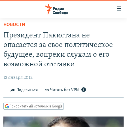
Ссылки
для
упрощенного
НОВОСТИ
ПРОГРАММЫ
доступа
Президент Пакистана не
ПОДКАСТЫ
Вернуться
опасается за свое политическое
к
АВТОРСКИЕ ПРОЕКТЫ
будущее, вопреки слухам о его
основному
ЦИТАТЫ СВОБОДЫ
содержанию
возможной отставке
Вернутся
МНЕНИЯ
к
13 января 2012
КУЛЬТУРА
главной
Поделиться
Читать без VPN
навигации
IDEL.РЕАЛИИ
Вернутся
КАВКАЗ.РЕАЛИИ
к
Приоритетный источник в Google
СЕВЕР.РЕАЛИИ
поиску
СИБИРЬ.РЕАЛИИ