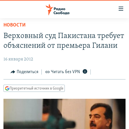
Ссылки
для
упрощенного
НОВОСТИ
ПРОГРАММЫ
доступа
Верховный суд Пакистана требует
ПОДКАСТЫ
Вернуться
объяснений от премьера Гилани
к
АВТОРСКИЕ ПРОЕКТЫ
основному
16 января 2012
ЦИТАТЫ СВОБОДЫ
содержанию
Вернутся
МНЕНИЯ
Поделиться
Читать без VPN
к
КУЛЬТУРА
главной
Приоритетный источник в Google
навигации
IDEL.РЕАЛИИ
Вернутся
КАВКАЗ.РЕАЛИИ
к
СЕВЕР.РЕАЛИИ
поиску
СИБИРЬ.РЕАЛИИ