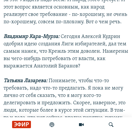
этот вопрос является основным, как народ
реализует свое требование - по-хорошему, не очень
по-хорошему, совсем по-плохому. Вот о чем речь.
Владимир Кара-Мурза:
Сегодня Алексей Кудрин
одобрил идею создания Лиги избирателей, дал тем
самым намек, что Кремль этим доволен. Намерены
вы чего-нибудь потребовать от власти, как
выражается Анатолий Баранов?
Татьяна Лазарева:
Понимаете, чтобы что-то
требовать, надо что-то предлагать. Я пока не могу
лично от себя сказать, что я могу кого-то
делегировать и предложить. Скорее, наверное, это
люди, которые более в курсе этой ситуации. В том-
то и дело, что нет сейчас, вполне понятно, почему -
ЭФИР
с 80-х активной оппозиции, позиции у людей так и