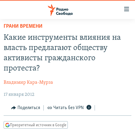
Ссылки
для
упрощенного
ГРАНИ ВРЕМЕНИ
ПРОГРАММЫ
доступа
Какие инструменты влияния на
ПОДКАСТЫ
Вернуться
власть предлагают обществу
к
АВТОРСКИЕ ПРОЕКТЫ
активисты гражданского
основному
ЦИТАТЫ СВОБОДЫ
содержанию
протеста?
Вернутся
МНЕНИЯ
к
Владимир Кара-Мурза
КУЛЬТУРА
главной
17 января 2012
навигации
IDEL.РЕАЛИИ
Вернутся
КАВКАЗ.РЕАЛИИ
Поделиться
Читать без VPN
к
СЕВЕР.РЕАЛИИ
поиску
Приоритетный источник в Google
СИБИРЬ.РЕАЛИИ