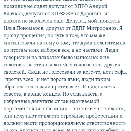
президиуме сидят депутат от КПРФ Андрей
Клочков, депутат от КПРФ Женя Доронин, из
партии не исключен еще. Депутат, мой приятель
Илья Пономарев, депутат от ЛДПР Митрофанов. Я
прошу прощения, но суть в том, что мы же
митинговали на тему о том, что дума нелегитимна
по итогам этих выборов вся, а не частями. Люди
говорили и на плакатах было написано: я не
голосовал за этих сволочей, я голосовал за других
сволочей. Люди не голосовали за кого-то, нет графы
"против всех" и нет порога явки, люди таким
образом голосовали против всех. И надо иметь
совесть, в конце концов. Но если власть, а
избранные депутаты от так называемой
парламентской оппозиции – это тоже часть власти,
они получают от власти огромные преференции и
должны нести пропорциональную ответственность
за это. Уходить надо всем. И народ этого требует. И