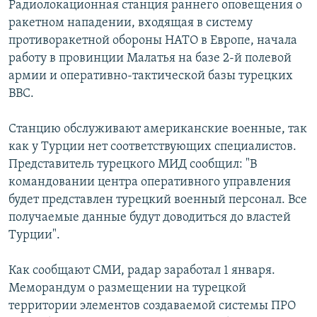
Радиолокационная станция раннего оповещения о
РАСПИСАНИЕ ВЕЩАНИЯ
ракетном нападении, входящая в систему
ПОДПИШИТЕСЬ НА РАССЫЛКУ
противоракетной обороны НАТО в Европе, начала
работу в провинции Малатья на базе 2-й полевой
армии и оперативно-тактической базы турецких
СОЦИАЛЬНЫЕ СЕТИ
ВВС.
Станцию обслуживают американские военные, так
как у Турции нет соответствующих специалистов.
Представитель турецкого МИД сообщил: "В
Все сайты РСЕ/РС
командовании центра оперативного управления
будет представлен турецкий военный персонал. Все
получаемые данные будут доводиться до властей
Турции".
Как сообщают СМИ, радар заработал 1 января.
Меморандум о размещении на турецкой
территории элементов создаваемой системы ПРО