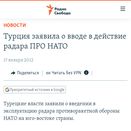
Ссылки
для
упрощенного
НОВОСТИ
ПРОГРАММЫ
доступа
Турция заявила о вводе в действие
ПОДКАСТЫ
Вернуться
радара ПРО НАТО
к
АВТОРСКИЕ ПРОЕКТЫ
основному
17 января 2012
ЦИТАТЫ СВОБОДЫ
содержанию
Вернутся
МНЕНИЯ
Поделиться
Читать без VPN
к
КУЛЬТУРА
главной
Приоритетный источник в Google
навигации
IDEL.РЕАЛИИ
Вернутся
Турецкие власти заявили о введении в
КАВКАЗ.РЕАЛИИ
к
эксплуатацию радара противоракетной обороны
СЕВЕР.РЕАЛИИ
поиску
НАТО на юго-востоке страны.
СИБИРЬ.РЕАЛИИ