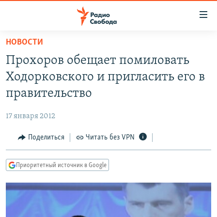
Ссылки
для
упрощенного
НОВОСТИ
ПРОГРАММЫ
доступа
Прохоров обещает помиловать
ПОДКАСТЫ
Вернуться
Ходорковского и пригласить его в
к
АВТОРСКИЕ ПРОЕКТЫ
правительство
основному
ЦИТАТЫ СВОБОДЫ
содержанию
17 января 2012
Вернутся
МНЕНИЯ
к
Поделиться
Читать без VPN
КУЛЬТУРА
главной
навигации
IDEL.РЕАЛИИ
Приоритетный источник в Google
Вернутся
КАВКАЗ.РЕАЛИИ
к
СЕВЕР.РЕАЛИИ
поиску
СИБИРЬ.РЕАЛИИ