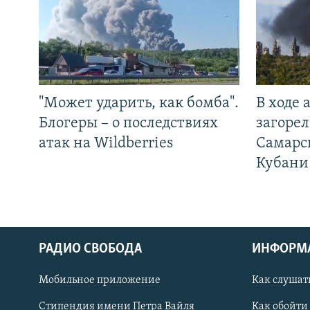
"Может ударить, как бомба".
В ходе
Блогеры – о последствиях
загорел
атак на Wildberries
Самарс
Кубани
РАДИО СВОБОДА
ИНФОРМ
Мобильное приложение
Как слушат
СОЦИАЛЬНЫЕ СЕТИ
Стипендия имени Петра Вайля
Как обойти