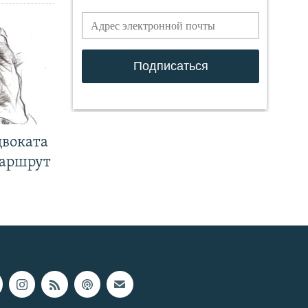
двоката
маршрут