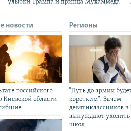
улыбки Трампа и принца Мухаммеда
е новости
Регионы
ьтате российского
"Путь до армии буде
о Киевской области
коротким". Зачем
огибшие
девятиклассников в 
вынуждают уходить
школ