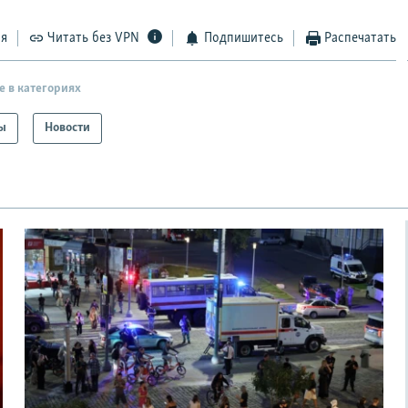
ся
Читать без VPN
Подпишитесь
Распечатать
е в категориях
ы
Новости