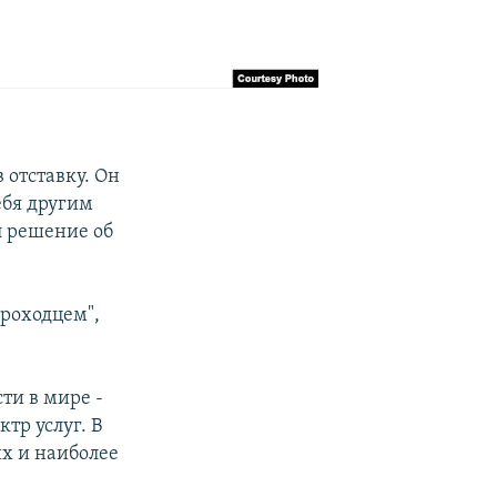
 отставку. Он
ебя другим
л решение об
проходцем",
ти в мире -
тр услуг. В
их и наиболее