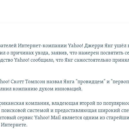
вателей Интернет-компании Yahoo! Джерри Янг ушёл в
ил о причинах ухода, заявив, что намерен посвятить с
одство Yahoo! cообщило, что Янг самостоятельно приня
hoo! Скотт Томпсон назвал Янга "провидцем" и "перво
олнил компанию духом инноваций.
риканская компания, владеющая второй по популярнос
 - поисковой системой и предоставляющая широкий спек
чтовый сервис Yahoo! Mail является одним из старейш
 Интернете.