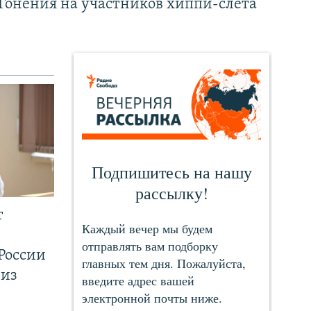
Гонения на участников хиппи-слёта
т
России
 из