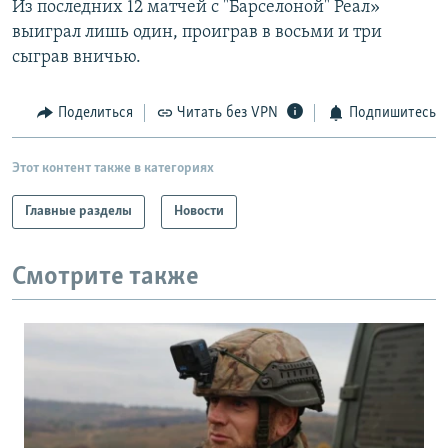
Из последних 12 матчей с "Барселоной" Реал»
РАСПИСАНИЕ ВЕЩАНИЯ
выиграл лишь один, проиграв в восьми и три
ПОДПИШИТЕСЬ НА РАССЫЛКУ
сыграв вничью.
СОЦИАЛЬНЫЕ СЕТИ
Поделиться
Читать без VPN
Подпишитесь
Этот контент также в категориях
Главные разделы
Новости
Все сайты РСЕ/РС
Смотрите также