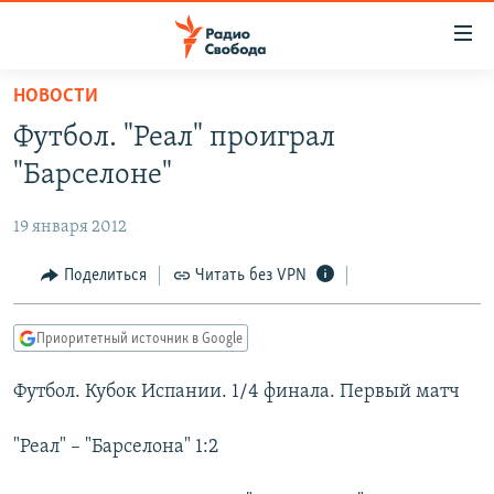
Ссылки
для
упрощенного
НОВОСТИ
ПРОГРАММЫ
доступа
Футбол. "Реал" проиграл
ПОДКАСТЫ
Вернуться
"Барселоне"
к
АВТОРСКИЕ ПРОЕКТЫ
основному
19 января 2012
ЦИТАТЫ СВОБОДЫ
содержанию
Вернутся
МНЕНИЯ
Поделиться
Читать без VPN
к
КУЛЬТУРА
главной
Приоритетный источник в Google
навигации
IDEL.РЕАЛИИ
Вернутся
Футбол. Кубок Испании. 1/4 финала. Первый матч
КАВКАЗ.РЕАЛИИ
к
СЕВЕР.РЕАЛИИ
поиску
"Реал" – "Барселона" 1:2
СИБИРЬ.РЕАЛИИ