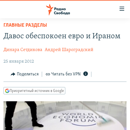
Ссылки
для
упрощенного
ГЛАВНЫЕ РАЗДЕЛЫ
ПРОГРАММЫ
доступа
Давос обеспокоен евро и Ираном
ПОДКАСТЫ
Вернуться
к
Динара Сетдикова
Андрей Шароградский
АВТОРСКИЕ ПРОЕКТЫ
основному
25 января 2012
ЦИТАТЫ СВОБОДЫ
содержанию
Вернутся
МНЕНИЯ
Поделиться
Читать без VPN
к
КУЛЬТУРА
главной
Приоритетный источник в Google
навигации
IDEL.РЕАЛИИ
Вернутся
КАВКАЗ.РЕАЛИИ
к
СЕВЕР.РЕАЛИИ
поиску
СИБИРЬ.РЕАЛИИ