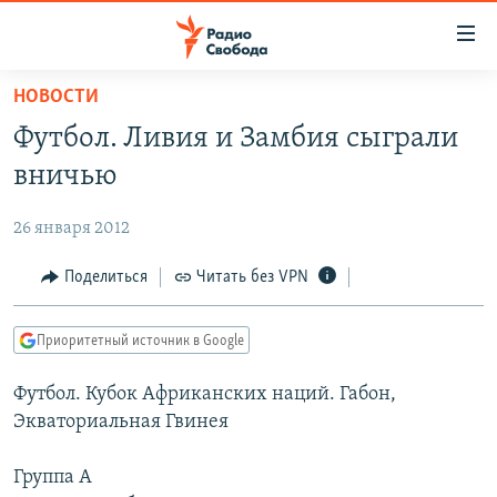
Ссылки
для
упрощенного
НОВОСТИ
ПРОГРАММЫ
доступа
Футбол. Ливия и Замбия сыграли
ПОДКАСТЫ
Вернуться
вничью
к
АВТОРСКИЕ ПРОЕКТЫ
основному
26 января 2012
ЦИТАТЫ СВОБОДЫ
содержанию
Вернутся
МНЕНИЯ
Поделиться
Читать без VPN
к
КУЛЬТУРА
главной
Приоритетный источник в Google
навигации
IDEL.РЕАЛИИ
Вернутся
Футбол. Кубок Африканских наций. Габон,
КАВКАЗ.РЕАЛИИ
к
Экваториальная Гвинея
СЕВЕР.РЕАЛИИ
поиску
Группа А
СИБИРЬ.РЕАЛИИ