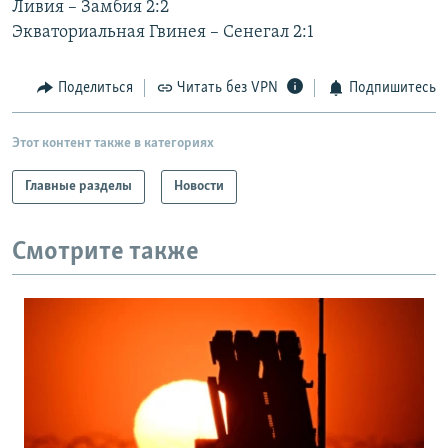
Ливия – Замбия 2:2
РАСПИСАНИЕ ВЕЩАНИЯ
Экваториальная Гвинея – Сенегал 2:1
ПОДПИШИТЕСЬ НА РАССЫЛКУ
Поделиться
Читать без VPN
Подпишитесь
СОЦИАЛЬНЫЕ СЕТИ
Этот контент также в категориях
Главные разделы
Новости
Все сайты РСЕ/РС
Смотрите также