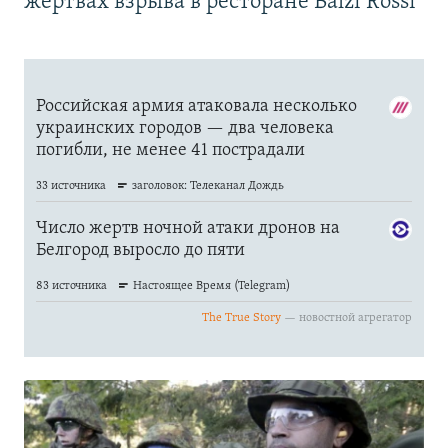
жертвах взрыва в ресторане Balzi Rossi