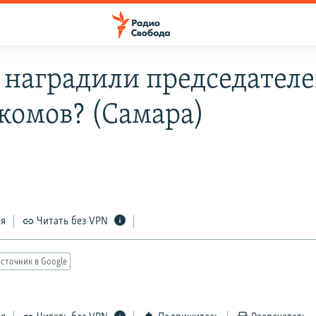
о наградили председател
комов? (Самара)
ся
Читать без VPN
сточник в Google