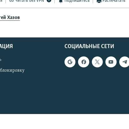
ся
Читать без VPN
Подпишитесь
Распечатать
гей Хазов
АЦИЯ
СОЦИАЛЬНЫЕ СЕТИ
ь
 блокировку