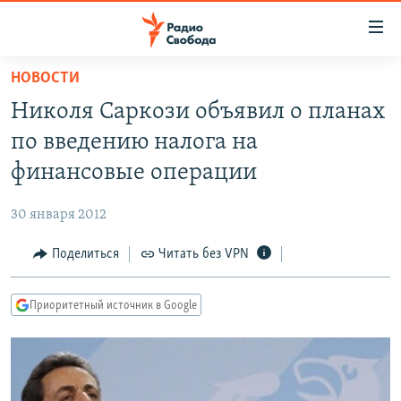
Ссылки
для
упрощенного
НОВОСТИ
ПРОГРАММЫ
доступа
Николя Саркози объявил о планах
ПОДКАСТЫ
Вернуться
по введению налога на
к
АВТОРСКИЕ ПРОЕКТЫ
финансовые операции
основному
ЦИТАТЫ СВОБОДЫ
содержанию
30 января 2012
Вернутся
МНЕНИЯ
к
Поделиться
Читать без VPN
КУЛЬТУРА
главной
навигации
IDEL.РЕАЛИИ
Приоритетный источник в Google
Вернутся
КАВКАЗ.РЕАЛИИ
к
СЕВЕР.РЕАЛИИ
поиску
СИБИРЬ.РЕАЛИИ