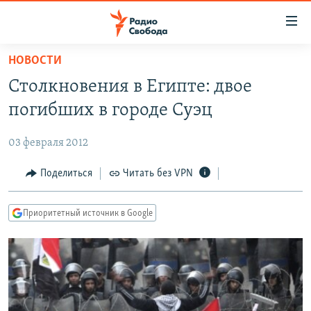
Ссылки
для
упрощенного
НОВОСТИ
ПРОГРАММЫ
доступа
Столкновения в Египте: двое
ПОДКАСТЫ
Вернуться
погибших в городе Суэц
к
АВТОРСКИЕ ПРОЕКТЫ
основному
03 февраля 2012
ЦИТАТЫ СВОБОДЫ
содержанию
Вернутся
МНЕНИЯ
Поделиться
Читать без VPN
к
КУЛЬТУРА
главной
Приоритетный источник в Google
навигации
IDEL.РЕАЛИИ
Вернутся
КАВКАЗ.РЕАЛИИ
к
СЕВЕР.РЕАЛИИ
поиску
СИБИРЬ.РЕАЛИИ