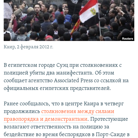
РАСПИСАНИЕ ВЕЩАНИЯ
ПОДПИШИТЕСЬ НА РАССЫЛКУ
СОЦИАЛЬНЫЕ СЕТИ
Каир, 2 февраля 2012 г.
В египетском городе Суэц при столкновениях с
полицией убиты два манифестанта. Об этом
Все сайты РСЕ/РС
сообщает агентство Associated Press со ссылкой на
официальных египетских представителей.
Ранее сообщалось, что в центре Каира в четверг
продолжились
столкновения между силами
правопорядка и демонстрантами
. Протестующие
возлагают ответственность на полицию за
бездействие во время беспорядков в Порт-Саиде в