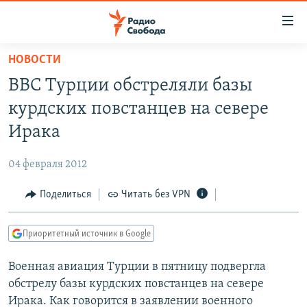
Ссылки
для
упрощенного
НОВОСТИ
ПРОГРАММЫ
доступа
ВВС Турции обстреляли базы
ПОДКАСТЫ
Вернуться
курдских повстанцев на севере
к
АВТОРСКИЕ ПРОЕКТЫ
Ирака
основному
ЦИТАТЫ СВОБОДЫ
содержанию
04 февраля 2012
Вернутся
МНЕНИЯ
к
Поделиться
Читать без VPN
КУЛЬТУРА
главной
навигации
IDEL.РЕАЛИИ
Приоритетный источник в Google
Вернутся
КАВКАЗ.РЕАЛИИ
к
Военная авиация Турции в пятницу подвергла
СЕВЕР.РЕАЛИИ
поиску
обстрелу базы курдских повстанцев на севере
СИБИРЬ.РЕАЛИИ
Ирака. Как говорится в заявлении военного