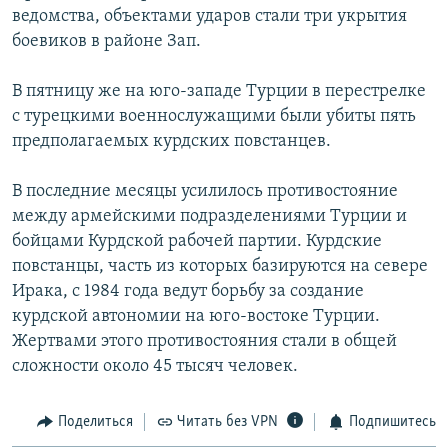
ведомства, объектами ударов стали три укрытия
РАСПИСАНИЕ ВЕЩАНИЯ
боевиков в районе Зап.
ПОДПИШИТЕСЬ НА РАССЫЛКУ
В пятницу же на юго-западе Турции в перестрелке
СОЦИАЛЬНЫЕ СЕТИ
с турецкими военнослужащими были убиты пять
предполагаемых курдских повстанцев.
В последние месяцы усилилось противостояние
между армейскими подразделениями Турции и
бойцами Курдской рабочей партии. Курдские
Все сайты РСЕ/РС
повстанцы, часть из которых базируются на севере
Ирака, с 1984 года ведут борьбу за создание
курдской автономии на юго-востоке Турции.
Жертвами этого противостояния стали в общей
сложности около 45 тысяч человек.
Поделиться
Читать без VPN
Подпишитесь