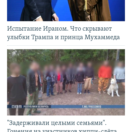
Испытание Ираном. Что скрывают
улыбки Трампа и принца Мухаммеда
"Задерживали целыми семьями".
Гонения на участников хиппи-слёта