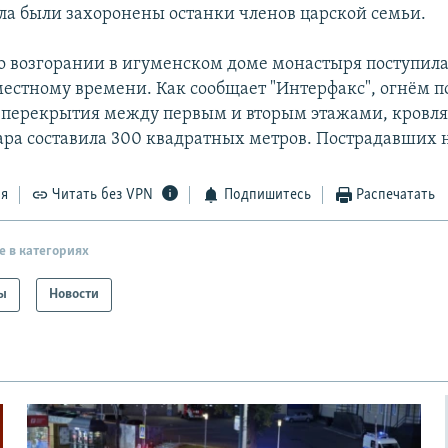
ела были захоронены останки членов царской семьи.
 возгорании в игуменском доме монастыря поступила
местному времени. Как сообщает "Интерфакс", огнём 
 перекрытия между первым и вторым этажами, кровля
ра составила 300 квадратных метров. Пострадавших н
ся
Читать без VPN
Подпишитесь
Распечатать
е в категориях
ы
Новости