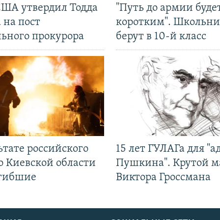
США утвердил Тодда
"Путь до армии буде
 на пост
коротким". Школьни
льного прокурора
берут в 10-й класс
ьтате российского
15 лет ГУЛАГа для "а
о Киевской области
Пушкина". Крутой 
огибшие
Виктора Гроссмана