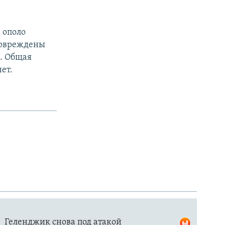
 ополо
повреждены
. Общая
ет.