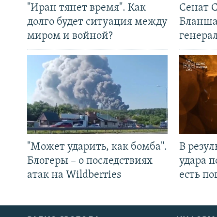
"Иран тянет время". Как
Сенат 
долго будет ситуация между
Бланша
миром и войной?
генера
"Может ударить, как бомба".
В резул
Блогеры – о последствиях
удара п
атак на Wildberries
есть п