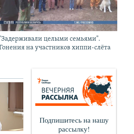
"Задерживали целыми семьями".
Гонения на участников хиппи-слёта