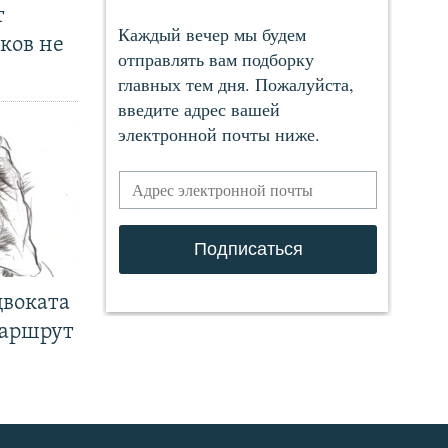
т
ков не
двоката
маршрут