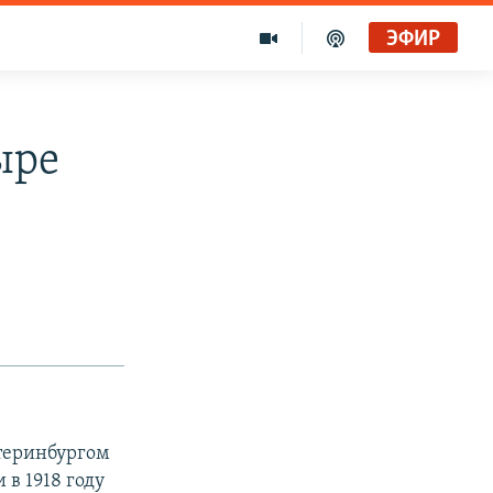
ЭФИР
ыре
теринбургом
 в 1918 году