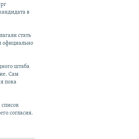
ерг
кандидата в
лагали стать
н официально
дного штаба
ие. Сам
ия пока
 список
его согласия.