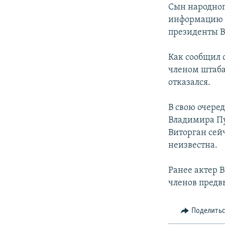
РАСПИСАНИЕ ВЕЩАНИЯ
Сын народног
ПОДПИШИТЕСЬ НА РАССЫЛКУ
информацию о
президенты 
Как сообщил 
членом штаба
отказался.
В свою очере
Владимира Пут
Виторган сейч
неизвестна.
Ранее актер 
членов предвы
Поделить