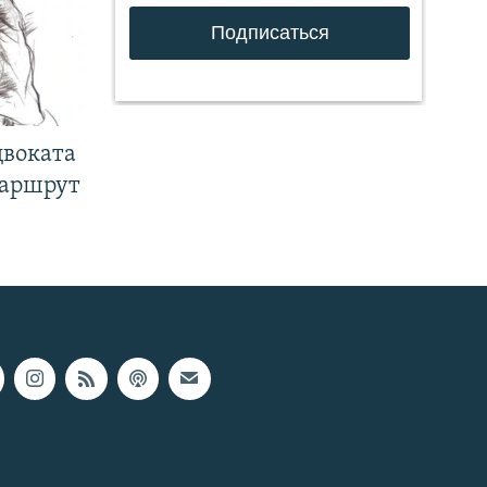
двоката
маршрут