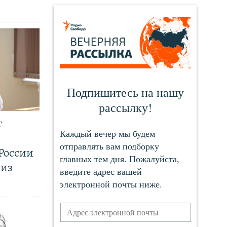
т
России
 из