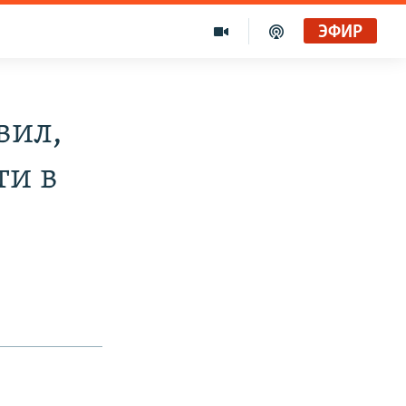
ЭФИР
вил,
ти в