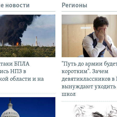
е новости
Регионы
 атаки БПЛА
"Путь до армии буде
ись НПЗ в
коротким". Зачем
кой области и на
девятиклассников в 
вынуждают уходить
школ