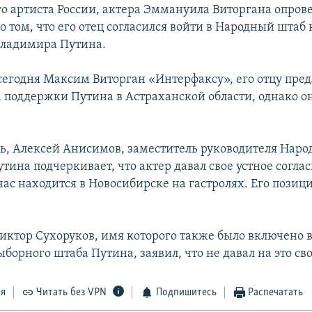
о артиста России, актера Эммануила Виторгана опров
 том, что его отец согласился войти в Народный штаб 
Владимира Путина.
сегодня Максим Виторган «Интерфаксу», его отцу пред
 поддержки Путина в Астраханской области, однако о
дь, Алексей Анисимов, заместитель руководителя Наро
ина подчеркивает, что актер давал свое устное соглас
ас находится в Новосибирске на гастролях. Его позиц
Виктор Сухоруков, имя которого также было включено в
борного штаба Путина, заявил, что не давал на это сво
ся
Читать без VPN
Подпишитесь
Распечатать