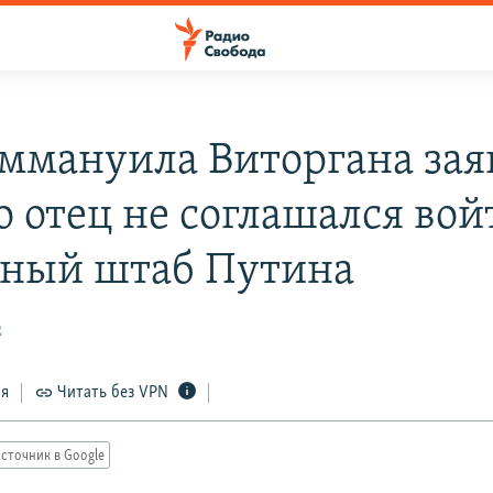
ммануила Виторгана зая
о отец не соглашался вой
ный штаб Путина
2
ся
Читать без VPN
сточник в Google