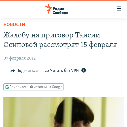
Ссылки
для
упрощенного
НОВОСТИ
ПРОГРАММЫ
доступа
Жалобу на приговор Таисии
ПОДКАСТЫ
Вернуться
Осиповой рассмотрят 15 февраля
к
АВТОРСКИЕ ПРОЕКТЫ
основному
07 февраля 2012
ЦИТАТЫ СВОБОДЫ
содержанию
Вернутся
МНЕНИЯ
Поделиться
Читать без VPN
к
КУЛЬТУРА
главной
Приоритетный источник в Google
навигации
IDEL.РЕАЛИИ
Вернутся
КАВКАЗ.РЕАЛИИ
к
СЕВЕР.РЕАЛИИ
поиску
СИБИРЬ.РЕАЛИИ