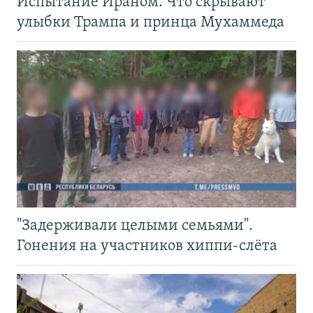
Испытание Ираном. Что скрывают
улыбки Трампа и принца Мухаммеда
"Задерживали целыми семьями".
Гонения на участников хиппи-слёта