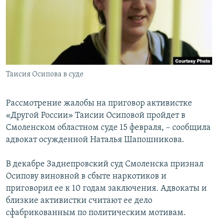
РАСПИСАНИЕ ВЕЩАНИЯ
ПОДПИШИТЕСЬ НА РАССЫЛКУ
СОЦИАЛЬНЫЕ СЕТИ
Таисия Осипова в суде
Рассмотрение жалобы на приговор активистке
«Другой России» Таисии Осиповой пройдет в
Все сайты РСЕ/РС
Смоленском областном суде 15 февраля, – сообщила
адвокат осужденной Наталья Шапошникова.
В декабре Заднепровский суд Смоленска признал
Осипову виновной в сбыте наркотиков и
приговорил ее к 10 годам заключения. Адвокаты и
близкие активистки считают ее дело
сфабрикованным по политическим мотивам.