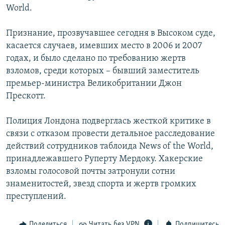
World.
РАСПИСАНИЕ ВЕЩАНИЯ
ПОДПИШИТЕСЬ НА РАССЫЛКУ
Признание, прозвучавшее сегодня в Высоком суде,
касается случаев, имевших место в 2006 и 2007
СОЦИАЛЬНЫЕ СЕТИ
годах, и было сделано по требованию жертв
взломов, среди которых – бывший заместитель
премьер-министра Великобритании Джон
Прескотт.
Полиция Лондона подверглась жесткой критике в
Все сайты РСЕ/РС
связи с отказом провести детальное расследование
действий сотрудников таблоида News of the World,
принадлежавшего Руперту Мердоку. Хакерские
взломы голосовой почты затронули сотни
знаменитостей, звезд спорта и жертв громких
преступлений.
Поделиться
Читать без VPN
Подпишитесь