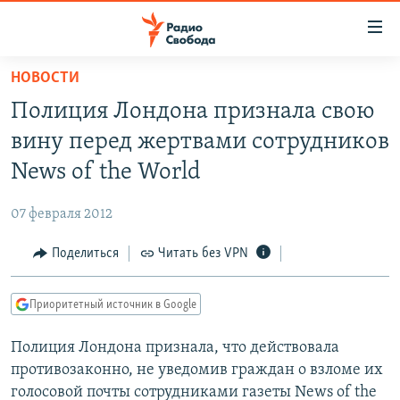
Ссылки
для
упрощенного
НОВОСТИ
ПРОГРАММЫ
доступа
Полиция Лондона признала свою
ПОДКАСТЫ
Вернуться
вину перед жертвами сотрудников
к
АВТОРСКИЕ ПРОЕКТЫ
News of the World
основному
ЦИТАТЫ СВОБОДЫ
содержанию
07 февраля 2012
Вернутся
МНЕНИЯ
к
Поделиться
Читать без VPN
КУЛЬТУРА
главной
навигации
IDEL.РЕАЛИИ
Приоритетный источник в Google
Вернутся
КАВКАЗ.РЕАЛИИ
к
Полиция Лондона признала, что действовала
СЕВЕР.РЕАЛИИ
поиску
противозаконно, не уведомив граждан о взломе их
СИБИРЬ.РЕАЛИИ
голосовой почты сотрудниками газеты News of the