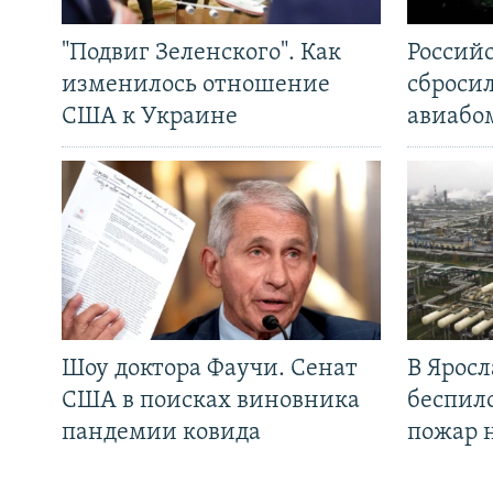
"Подвиг Зеленского". Как
Россий
изменилось отношение
сброси
США к Украине
авиабо
Шоу доктора Фаучи. Сенат
В Яросл
США в поисках виновника
беспил
пандемии ковида
пожар 