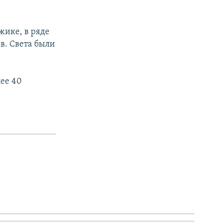
жике, в ряде
в. Света были
лее 40