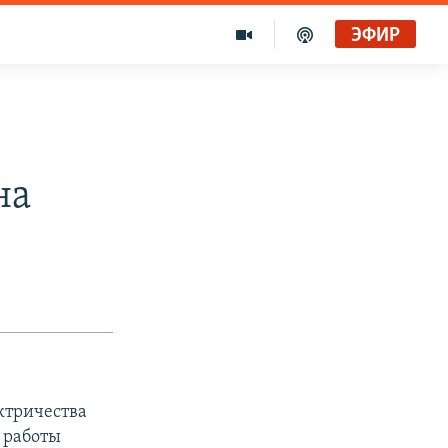
ЭФИР
на
ектричества
 работы