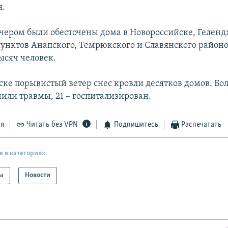
я.
ечером были обесточены дома в Новороссийске, Геленд
унктов Анапского, Темрюкского и Славянского районо
ысяч человек.
ске порывистый ветер снес кровли десятков домов. Бо
чили травмы, 21 – госпитализирован.
ся
Читать без VPN
Подпишитесь
Распечатать
е в категориях
ы
Новости