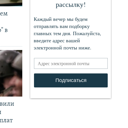
чем
" в
явили
и
плат