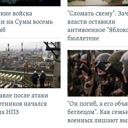
ские войска
"Сломать схему". За
ли на Сумы восемь
власти оставили
мб
антивоенное "Яблоко
бюллетене
авле после атаки
отников начался
"Он погиб, а его объ
на НПЗ
беглецом". Как семь
военных лишают вы