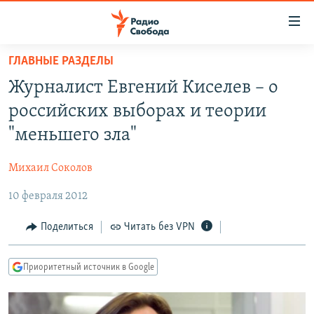
Ссылки
для
упрощенного
ГЛАВНЫЕ РАЗДЕЛЫ
ПРОГРАММЫ
доступа
Журналист Евгений Киселев – о
ПОДКАСТЫ
Вернуться
российских выборах и теории
к
АВТОРСКИЕ ПРОЕКТЫ
"меньшего зла"
основному
ЦИТАТЫ СВОБОДЫ
содержанию
Михаил Соколов
Вернутся
МНЕНИЯ
к
10 февраля 2012
КУЛЬТУРА
главной
навигации
IDEL.РЕАЛИИ
Поделиться
Читать без VPN
Вернутся
КАВКАЗ.РЕАЛИИ
к
Приоритетный источник в Google
СЕВЕР.РЕАЛИИ
поиску
СИБИРЬ.РЕАЛИИ