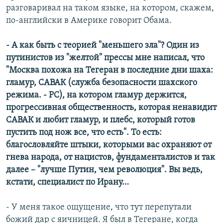
разговаривал на таком языке, на котором, скажем,
по-английски в Америке говорит Обама.
- А как быть с теорией "меньшего зла"? Один из
путинистов из "желтой" прессы мне написал, что
"Москва похожа на Тегеран в последние дни шаха:
гламур, САВАК (служба безопасности шахского
режима. - РС), на котором гламур держится,
прогрессивная общественность, которая ненавидит
САВАК и любит гламур, и плебс, который готов
пустить под нож все, что есть".
То есть:
благословляйте штыки, которыми вас охраняют от
гнева народа, от нацистов, фундаменталистов и так
далее – "лучше Путин, чем революция". Вы ведь,
кстати, специалист по Ирану…
- У меня такое ощущение, что тут перепутали
божий дар с яичницей. Я был в Тегеране, когда