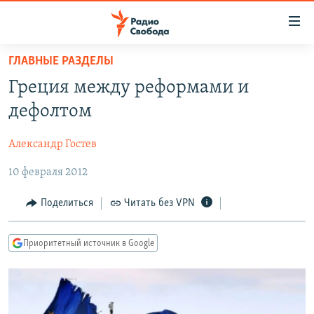
Ссылки
для
упрощенного
ГЛАВНЫЕ РАЗДЕЛЫ
ПРОГРАММЫ
доступа
Греция между реформами и
ПОДКАСТЫ
Вернуться
дефолтом
к
АВТОРСКИЕ ПРОЕКТЫ
основному
Александр Гостев
ЦИТАТЫ СВОБОДЫ
содержанию
Вернутся
10 февраля 2012
МНЕНИЯ
к
КУЛЬТУРА
Поделиться
Читать без VPN
главной
навигации
IDEL.РЕАЛИИ
Вернутся
Приоритетный источник в Google
КАВКАЗ.РЕАЛИИ
к
СЕВЕР.РЕАЛИИ
поиску
СИБИРЬ.РЕАЛИИ