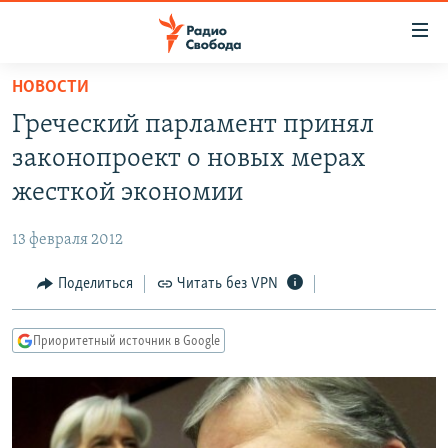
Ссылки
для
упрощенного
НОВОСТИ
ПРОГРАММЫ
доступа
Греческий парламент принял
ПОДКАСТЫ
Вернуться
законопроект о новых мерах
к
АВТОРСКИЕ ПРОЕКТЫ
жесткой экономии
основному
ЦИТАТЫ СВОБОДЫ
содержанию
13 февраля 2012
Вернутся
МНЕНИЯ
к
Поделиться
Читать без VPN
КУЛЬТУРА
главной
навигации
IDEL.РЕАЛИИ
Приоритетный источник в Google
Вернутся
КАВКАЗ.РЕАЛИИ
к
СЕВЕР.РЕАЛИИ
поиску
СИБИРЬ.РЕАЛИИ