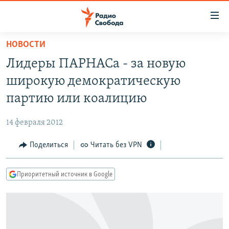
Ссылки
для
упрощенного
НОВОСТИ
ПРОГРАММЫ
доступа
Лидеры ПАРНАСа - за новую
ПОДКАСТЫ
Вернуться
широкую демократическую
к
АВТОРСКИЕ ПРОЕКТЫ
партию или коалицию
основному
ЦИТАТЫ СВОБОДЫ
содержанию
14 февраля 2012
Вернутся
МНЕНИЯ
к
Поделиться
Читать без VPN
КУЛЬТУРА
главной
навигации
IDEL.РЕАЛИИ
Приоритетный источник в Google
Вернутся
КАВКАЗ.РЕАЛИИ
к
СЕВЕР.РЕАЛИИ
поиску
СИБИРЬ.РЕАЛИИ