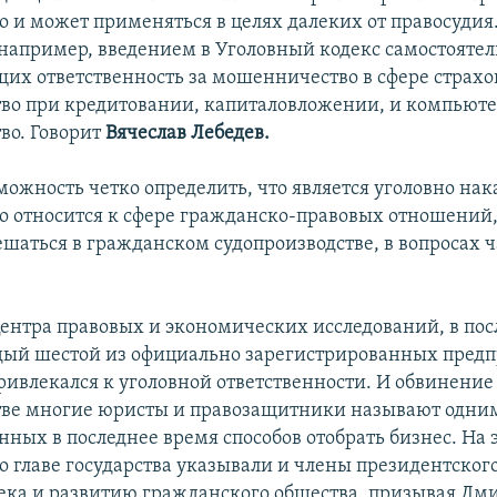
о и может применяться в целях далеких от правосудия
 например, введением в Уголовный кодекс самостоятел
их ответственность за мошенничество в сфере страхо
о при кредитовании, капиталовложении, и компьют
во. Говорит
Вячеслав Лебедев.
зможность четко определить, что является уголовно на
то относится к сфере гражданско-правовых отношений
шаться в гражданском судопроизводстве, в вопросах ч
ентра правовых и экономических исследований, в пос
дый шестой из официально зарегистрированных пред
ривлекался к уголовной ответственности. И обвинение
ве многие юристы и правозащитники называют одним
ных в последнее время способов отобрать бизнес. На 
о главе государства указывали и члены президентского
ека и развитию гражданского общества, призывая Дм