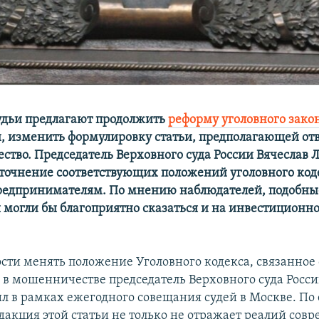
удьи предлагают продолжить
реформу уголовного зако
ти, изменить формулировку статьи, предполагающей от
ство. Председатель Верховного суда России Вячеслав 
 уточнение соответствующих положений уголовного ко
предпринимателям. По мнению наблюдателей, подобны
 могли бы благоприятно сказаться и на инвестиционн
сти менять положение Уголовного кодекса, связанное 
в мошенничестве председатель Верховного суда Росси
ил в рамках ежегодного совещания судей в Москве. По
акция этой статьи не только не отражает реалий сов