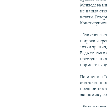
Медведева ин
не нашла отк
кстати. Говор
Конституцион
- Эта статья
широка и тре
точки зрения,
Ведь статья 
преступления 
норме, то, я 
По мнению Т
ответственно
предпринимат
экономику бо
- Если мы все