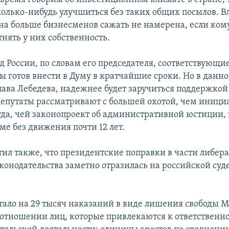
колько-нибудь улучшиться без таких общих посылов. В
 она больше бизнесменов сажать не намерена, если ком
тнять у них собственность.
 России, по словам его председателя, соответствующи
 готов внести в Думу в кратчайшие сроки. Но в данно
лава Лебедева, надежнее будет заручиться поддержкой
депутаты рассматривают с большей охотой, чем иници
уда, чей законопроект об административной юстиции,
ме без движения почти 12 лет.
тил также, что президентские поправки в части либер
аконодательства заметно отразилась на российской суд
 стало на 29 тысяч наказаний в виде лишения свободы 
 отношении лиц, которые привлекаются к ответственно