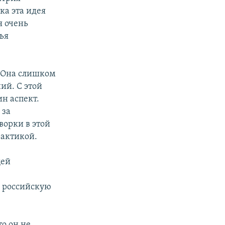
ка эта идея
я очень
дья
. Она слишком
ий. С этой
ин аспект.
 за
ворки в этой
рактикой.
щей
ь российскую
то он не