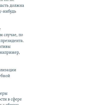
ласть должна
у-нибудь
е
м случае, по
 президента.
ативы
 например,
ализации
ебной
Меры
сти в сфере