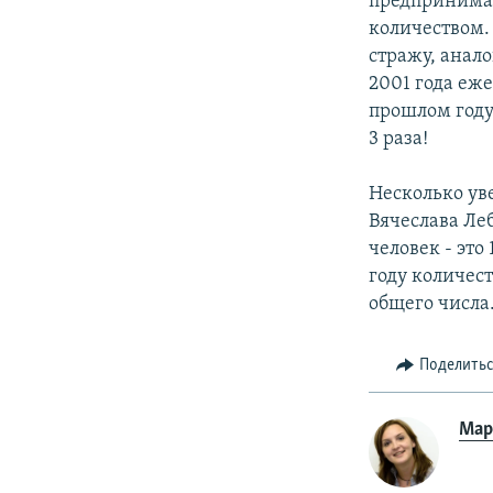
предпринимат
количеством.
стражу, анал
2001 года еже
прошлом году 
3 раза!
Несколько ув
Вячеслава Леб
человек - это
году количес
общего числа
Поделить
Мар