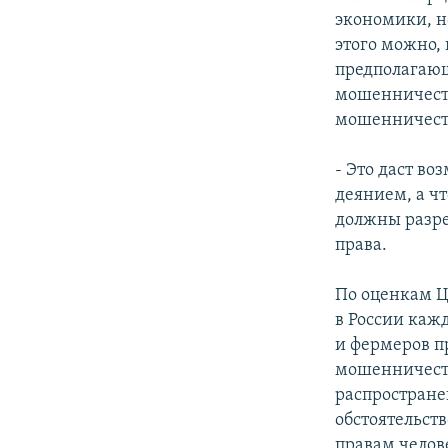
экономики, н
этого можно,
предполагающ
мошенничеств
мошенничест
- Это даст во
деянием, а ч
должны разре
права.
По оценкам Ц
в России каж
и фермеров п
мошенничест
распространен
обстоятельств
правам челов