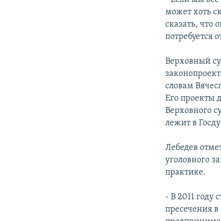
может хоть с
сказать, что
потребуется о
Верховный суд
законопроекты
словам Вячес
Его проекты 
Верховного с
лежит в Госду
Лебедев отме
уголовного з
практике.
- В 2011 году
пресечения в