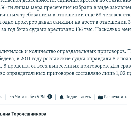
ельской деятельности: единицы арестов по сравнени
 56-ти лицам мера пресечения избрана в виде заключе
огичным требованиям в отношении еще 68 человек отк
годно прокурор давал санкции на арест в отношении 36
за год было судами арестовано 136 тыс. Насколько ме
еличилось и количество оправдательных приговоров. Т
едева, в 2011 году российские судьи оправдали 8 с по
 1, 8 процента от всех вынесенных приговоров. Для сра
тво оправдательных приговоров составляло лишь 1,02 п
.
ся
Читать без VPN
Подпишитесь
Распечатать
ьяна Торочешникова