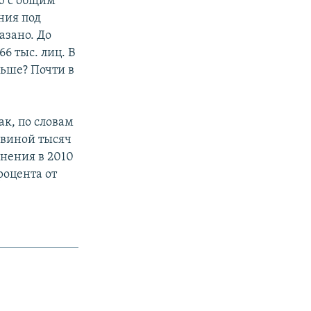
ю с общим
ния под
азано. До
6 тыс. лиц. В
ньше? Почти в
ак, по словам
ловиной тысяч
внения в 2010
роцента от