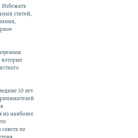
. Избежать
ьных статей,
вания,
ерное
казуемым
, которые
астного
ледние 10 лет
принимателей
 в
 из наиболее
это
 совета по
итрия