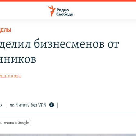
ДЕЛЫ
тделил бизнесменов от
нников
ешникова
ся
Читать без VPN
сточник в Google