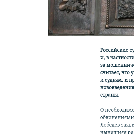
Российские с
и, в частнос
за мошенниче
считает, что
и судьям, и 
нововведения
страны.
О необходимо
обвинениями 
Лебедев заяв
нынешняя ред