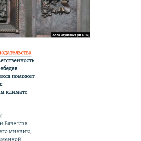
нодательства
ветственность
Лебедев
декса поможет
е
ом климате
с
и Вячеслав
 его мнению,
ременной