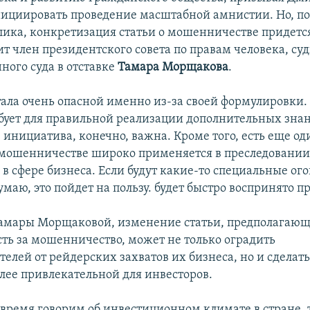
ициировать проведение масштабной амнистии. Но, по
лика, конкретизация статьи о мошенничестве придетс
ит член президентского совета по правам человека, су
ного суда в отставке
Тамара Морщакова
.
 стала очень опасной именно из-за своей формулировки
бует для правильной реализации дополнительных знан
 инициатива, конечно, важна. Кроме того, есть еще од
о мошенничестве широко применяется в преследовании
в сфере бизнеса. Если будут какие-то специальные ого
думаю, это пойдет на пользу. будет быстро воспринято п
амары Морщаковой, изменение статьи, предполагаю
сть за мошенничество, может не только оградить
елей от рейдерских захватов их бизнеса, но и сделат
лее привлекательной для инвесторов.
 время говорим об инвестиционном климате в стране, 