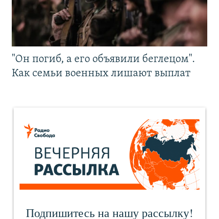
"Он погиб, а его объявили беглецом".
Как семьи военных лишают выплат