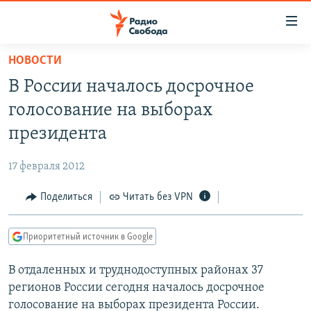
Ссылки
для
упрощенного
НОВОСТИ
ПРОГРАММЫ
доступа
В России началось досрочное
ПОДКАСТЫ
Вернуться
голосование на выборах
к
АВТОРСКИЕ ПРОЕКТЫ
президента
основному
ЦИТАТЫ СВОБОДЫ
содержанию
17 февраля 2012
Вернутся
МНЕНИЯ
к
Поделиться
Читать без VPN
КУЛЬТУРА
главной
навигации
IDEL.РЕАЛИИ
Приоритетный источник в Google
Вернутся
КАВКАЗ.РЕАЛИИ
к
В отдаленных и труднодоступных районах 37
СЕВЕР.РЕАЛИИ
поиску
регионов России сегодня началось досрочное
СИБИРЬ.РЕАЛИИ
голосование на выборах президента России.