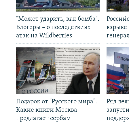
"Может ударить, как бомба".
Россий
Блогеры – о последствиях
взрыве 
атак на Wildberries
генера
Подарок от "Русского мира".
Ряд де
Какие книги Москва
запуст
предлагает сербам
поддер