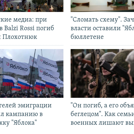
ские медиа: при
"Сломать схему". За
в Balzi Rossi погиб
власти оставили "Ябл
л Плохотнюк
бюллетене
ятелей эмиграции
"Он погиб, а его объ
ил кампанию в
беглецом". Как семь
жку "Яблока"
военных лишают вы