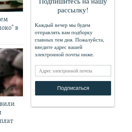
чем
око" в
явили
и
плат