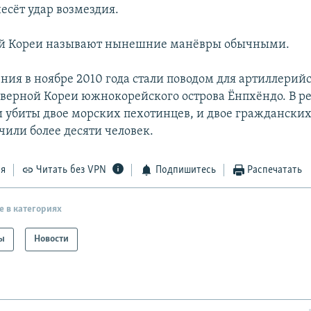
несёт удар возмездия.
й Кореи называют нынешние манёвры обычными.
ния в ноябре 2010 года стали поводом для артиллерийс
еверной Кореи южнокорейского острова Ёнпхёндо. В ре
и убиты двое морских пехотинцев, и двое гражданских
чили более десяти человек.
ся
Читать без VPN
Подпишитесь
Распечатать
е в категориях
ы
Новости