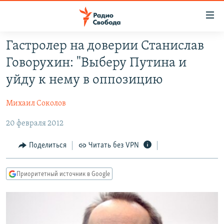
Ссылки
для
упрощенного
Гастролер на доверии Станислав
ПРОГРАММЫ
доступа
Говорухин: "Выберу Путина и
ПОДКАСТЫ
Вернуться
уйду к нему в оппозицию
к
АВТОРСКИЕ ПРОЕКТЫ
основному
Михаил Соколов
ЦИТАТЫ СВОБОДЫ
содержанию
Вернутся
20 февраля 2012
МНЕНИЯ
к
КУЛЬТУРА
Поделиться
Читать без VPN
главной
навигации
IDEL.РЕАЛИИ
Вернутся
Приоритетный источник в Google
КАВКАЗ.РЕАЛИИ
к
СЕВЕР.РЕАЛИИ
поиску
СИБИРЬ.РЕАЛИИ