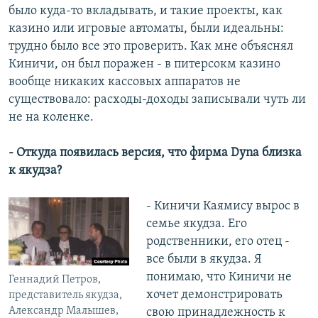
было куда-то вкладывать, и такие проекты, как
казино или игровые автоматы, были идеальны:
трудно было все это проверить. Как мне объяснял
Киничи, он был поражен - в питерсокм казино
вообще никаких кассовых аппаратов не
существовало: расходы-доходы записывали чуть ли
не на коленке.
- Откуда появилась версия, что фирма Dyna близка
к якудза?
- Киничи Каямису вырос в
семье якудза. Его
родственники, его отец -
все были в якудза. Я
понимаю, что Киничи не
Геннадий Петров,
хочет демонстрировать
представитель якудза,
Александр Малышев,
свою принадлежность к