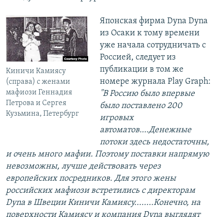
Японская фирма Dyna Dyna
из Осаки к тому времени
уже начала сотрудничать с
Россией, следует из
публикации в том же
Киничи Камиясу
номере журнала Play Graph:
(справа) с женами
мафиози Геннадия
"В Россию было впервые
Петрова и Сергея
было поставлено 200
Кузьмина, Петербург
игровых
автоматов….Денежные
потоки здесь недостаточны,
и очень много мафии. Поэтому поставки напрямую
невозможны, лучше действовать через
европейских посредников. Для этого жены
российских мафиози встретились с директорам
Dyna в Швеции Киничи Камиясу........Конечно, на
поверхности Камиясу и компания Dyna выглядят