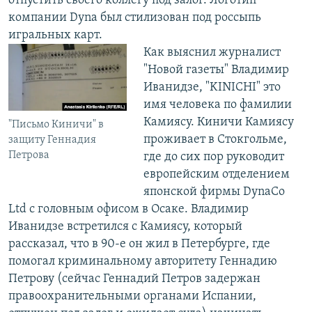
отпустить своего коллегу под залог. Логотип
компании Dyna был стилизован под россыпь
игральных карт.
Как выяснил журналист
"Новой газеты" Владимир
Иванидзе, "KINICHI" это
имя человека по фамилии
Камиясу. Киничи Камиясу
"Письмо Киничи" в
проживает в Стокгольме,
защиту Геннадия
Петрова
где до сих пор руководит
европейским отделением
японской фирмы DynaCo
Ltd с головным офисом в Осаке. Владимир
Иванидзе встретился с Камиясу, который
рассказал, что в 90-е он жил в Петербурге, где
помогал криминальному авторитету Геннадию
Петрову (сейчас Геннадий Петров задержан
правоохранительными органами Испании,