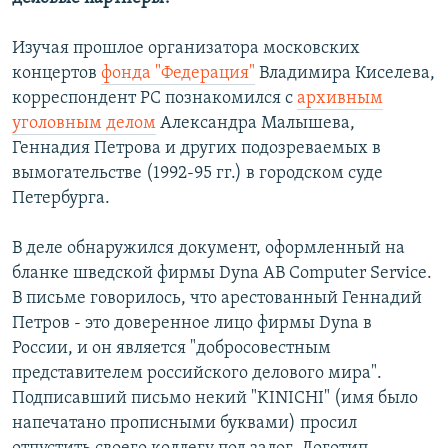
Изучая прошлое организатора московских
концертов
фонда "Федерация"
Владимира Киселева,
корреспондент РС познакомился с
архивным
уголовным делом
Александра Малышева,
Геннадия Петрова и других подозреваемых в
вымогательстве (1992-95 гг.) в городском суде
Петербурга.
В деле обнаружился документ, оформленный на
бланке шведской фирмы Dyna AB Computer Service.
В письме говорилось, что арестованный Геннадий
Петров - это доверенное лицо фирмы Dyna в
России, и он является "добросовестным
представителем российского делового мира".
Подписавший письмо некий "KINICHI" (имя было
напечатано прописными буквами) просил