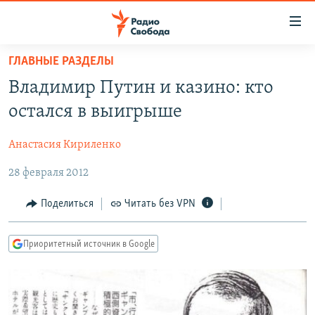
Ссылки
для
упрощенного
ГЛАВНЫЕ РАЗДЕЛЫ
ПРОГРАММЫ
доступа
Владимир Путин и казино: кто
ПОДКАСТЫ
Вернуться
остался в выигрыше
к
АВТОРСКИЕ ПРОЕКТЫ
основному
Анастасия Кириленко
ЦИТАТЫ СВОБОДЫ
содержанию
Вернутся
28 февраля 2012
МНЕНИЯ
к
КУЛЬТУРА
Поделиться
Читать без VPN
главной
навигации
IDEL.РЕАЛИИ
Вернутся
Приоритетный источник в Google
КАВКАЗ.РЕАЛИИ
к
СЕВЕР.РЕАЛИИ
поиску
СИБИРЬ.РЕАЛИИ