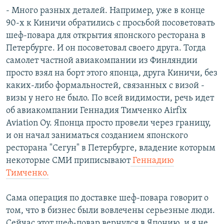
- Много разных деталей. Например, уже в конце
90-х к Киничи обратились с просьбой посоветовать
шеф-повара для открытия японского ресторана в
Петербурге. И он посоветовал своего друга. Тогда
самолет частной авиакомпании из Финляндии
просто взял на борт этого японца, друга Киничи, без
каких-либо формальностей, связанных с визой -
визы у него не было. По всей видимости, речь идет
об авиакомпании Геннадия Тимченко Airfix
Aviation Oy. Японца просто провели через границу,
и он начал заниматься созданием японского
ресторана "Сегун" в Петербурге, владение которым
некоторые СМИ приписывают
Геннадию
Тимченко.
Сама операция по доставке шеф-повара говорит о
том, что в бизнес были вовлечены серьезные люди.
Сейчас этот шеф-повар вернулся в Японию, и я не