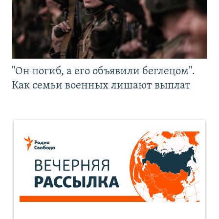
"Он погиб, а его объявили беглецом".
Как семьи военных лишают выплат