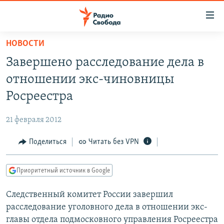
Ссылки
для
упрощенного
НОВОСТИ
ПРОГРАММЫ
доступа
Завершено расследование дела в
ПОДКАСТЫ
Вернуться
отношении экс-чиновницы
к
АВТОРСКИЕ ПРОЕКТЫ
Росреестра
основному
ЦИТАТЫ СВОБОДЫ
содержанию
21 февраля 2012
Вернутся
МНЕНИЯ
к
Поделиться
Читать без VPN
КУЛЬТУРА
главной
навигации
IDEL.РЕАЛИИ
Приоритетный источник в Google
Вернутся
КАВКАЗ.РЕАЛИИ
к
Следственный комитет России завершил
СЕВЕР.РЕАЛИИ
поиску
расследование уголовного дела в отношении экс-
СИБИРЬ.РЕАЛИИ
главы отдела подмосковного управления Росреестра