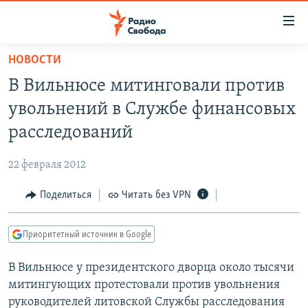
Ссылки
для
упрощенного
НОВОСТИ
ПРОГРАММЫ
доступа
В Вильнюсе митинговали против
ПОДКАСТЫ
Вернуться
увольнений в Службе финансовых
к
АВТОРСКИЕ ПРОЕКТЫ
расследований
основному
ЦИТАТЫ СВОБОДЫ
содержанию
22 февраля 2012
Вернутся
МНЕНИЯ
к
Поделиться
Читать без VPN
КУЛЬТУРА
главной
навигации
IDEL.РЕАЛИИ
Приоритетный источник в Google
Вернутся
КАВКАЗ.РЕАЛИИ
к
В Вильнюсе у президентского дворца около тысячи
СЕВЕР.РЕАЛИИ
поиску
митингующих протестовали против увольнения
СИБИРЬ.РЕАЛИИ
руководителей литовской Службы расследования