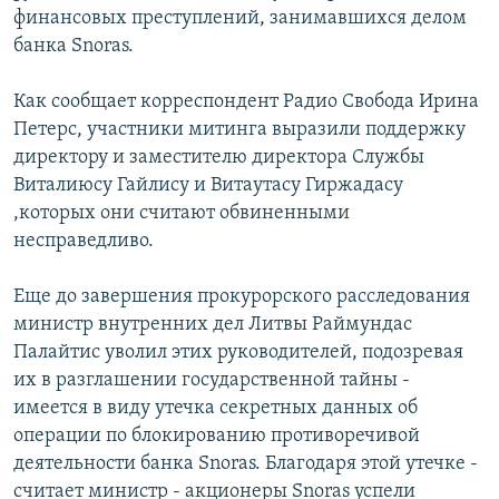
финансовых преступлений, занимавшихся делом
РАСПИСАНИЕ ВЕЩАНИЯ
банка Snoras.
ПОДПИШИТЕСЬ НА РАССЫЛКУ
Как сообщает корреспондент Радио Свобода Ирина
СОЦИАЛЬНЫЕ СЕТИ
Петерс, участники митинга выразили поддержку
директору и заместителю директора Службы
Виталиюсу Гайлису и Витаутасу Гиржадасу
,которых они считают обвиненными
несправедливо.
Все сайты РСЕ/РС
Еще до завершения прокурорского расследования
министр внутренних дел Литвы Раймундас
Палайтис уволил этих руководителей, подозревая
их в разглашении государственной тайны -
имеется в виду утечка секретных данных об
операции по блокированию противоречивой
деятельности банка Snoras. Благодаря этой утечке -
считает министр - акционеры Snoras успели